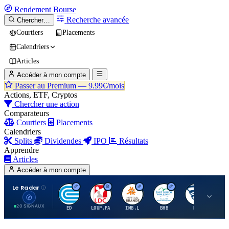
Rendement
Bourse
Recherche avancée
Chercher…
Courtiers
Placements
Calendriers
Articles
Accéder à mon compte
Passer au Premium —
9.99€/mois
Actions, ETF, Cryptos
Chercher une action
Comparateurs
Courtiers
Placements
Calendriers
Splits
Dividendes
IPO
Résultats
Apprendre
Articles
Accéder à mon compte
Le Radar
C
L
I
B
B
20 SIGNAUX
ED
LOUP.PA
IMB.L
BHB
BC
CN