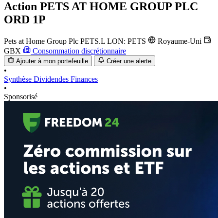
Action
PETS AT HOME GROUP PLC
ORD 1P
Pets at Home Group Plc
PETS.L
LON: PETS
Royaume-Uni
GBX
Consommation discrétionnaire
Ajouter à mon portefeuille
Créer une alerte
•
Synthèse
Dividendes
Finances
•
Sponsorisé