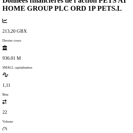
Données financières de l'action PETS AT
HOME GROUP PLC ORD 1P
PETS.L
213,20 GBX
Dernier cours
936.01 M
SMALL capitalisation
1,11
Beta
22
Volume