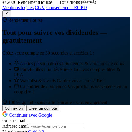
© 2026 RendementBourse — Tous droits réservés
Mentions légales
CGV
Consentement RGPD
Rendement
Bourse
Tout pour suivre vos dividendes —
gratuitement
Créez votre compte en 30 secondes et accédez à :
Alertes personnalisées
Dividendes & variations de cours
Portefeuilles illimités
Suivez tous vos comptes titres &
PEA
Watchlist & favoris
Gardez vos actions à l'œil
Calendrier de dividendes
Vos prochains versements en un
coup d'œil
100 % gratuit · sans carte bancaire · sans engagement
Connexion
Créer un compte
Continuer avec Google
ou par email
Adresse email
Mot de passe
Oublié ?