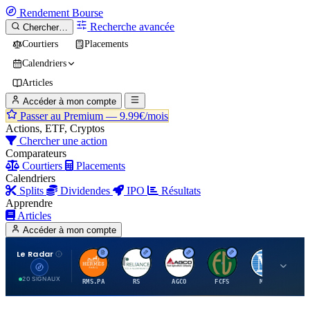
Rendement
Bourse
Recherche avancée
Chercher…
Courtiers
Placements
Calendriers
Articles
Accéder à mon compte
Passer au Premium —
9.99€/mois
Actions, ETF, Cryptos
Chercher une action
Comparateurs
Courtiers
Placements
Calendriers
Splits
Dividendes
IPO
Résultats
Apprendre
Articles
Accéder à mon compte
Le Radar
H
R
A
F
M
20 SIGNAUX
RMS.PA
RS
AGCO
FCFS
MCO
AI