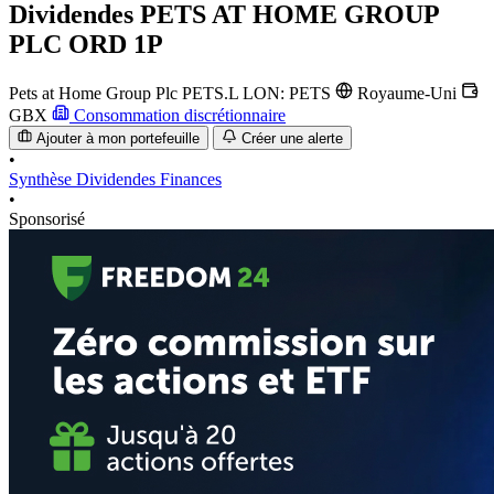
Dividendes
PETS AT HOME GROUP
PLC ORD 1P
Pets at Home Group Plc
PETS.L
LON: PETS
Royaume-Uni
GBX
Consommation discrétionnaire
Ajouter à mon portefeuille
Créer une alerte
•
Synthèse
Dividendes
Finances
•
Sponsorisé