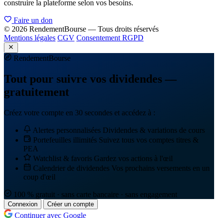
construire la plateforme selon vos besoins.
Faire un don
© 2026 RendementBourse — Tous droits réservés
Mentions légales
CGV
Consentement RGPD
Rendement
Bourse
Tout pour suivre vos dividendes —
gratuitement
Créez votre compte en 30 secondes et accédez à :
Alertes personnalisées
Dividendes & variations de cours
Portefeuilles illimités
Suivez tous vos comptes titres &
PEA
Watchlist & favoris
Gardez vos actions à l'œil
Calendrier de dividendes
Vos prochains versements en un
coup d'œil
100 % gratuit · sans carte bancaire · sans engagement
Connexion
Créer un compte
Continuer avec Google