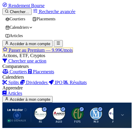
Rendement
Bourse
Recherche avancée
Chercher…
Courtiers
Placements
Calendriers
Articles
Accéder à mon compte
Passer au Premium —
9.99€/mois
Actions, ETF, Cryptos
Chercher une action
Comparateurs
Courtiers
Placements
Calendriers
Splits
Dividendes
IPO
Résultats
Apprendre
Articles
Accéder à mon compte
Le Radar
R
A
F
M
A
20 SIGNAUX
RS
AGCO
FCFS
MCO
AIT
LL