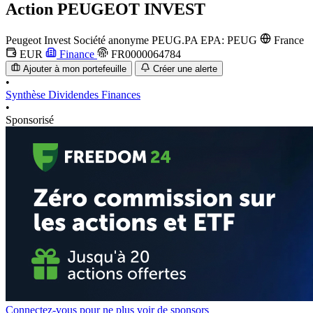
Action
PEUGEOT INVEST
Peugeot Invest Société anonyme
PEUG.PA
EPA: PEUG
France
EUR
Finance
FR0000064784
Ajouter à mon portefeuille
Créer une alerte
•
Synthèse
Dividendes
Finances
•
Sponsorisé
Connectez-vous pour ne plus voir de sponsors