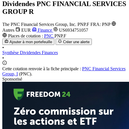
Dividendes
PNC FINANCIAL SERVICES
GROUP R
The PNC Financial Services Group, Inc.
PNP.F
FRA: PNP
Autres
EUR
Finance
US6934751057
Places de cotation :
PNC
PNP.F
Ajouter à mon portefeuille
Créer une alerte
•
Synthèse
Dividendes
Finances
•
Cette cotation renvoie à la fiche principale :
PNC Financial Services
Group, I
(PNC).
Sponsorisé