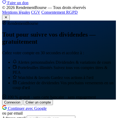
Faire un don
© 2026 RendementBourse — Tous droits réservés
Mentions légales
CGV
Consentement RGPD
Rendement
Bourse
Tout pour suivre vos dividendes —
gratuitement
Créez votre compte en 30 secondes et accédez à :
Alertes personnalisées
Dividendes & variations de cours
Portefeuilles illimités
Suivez tous vos comptes titres &
PEA
Watchlist & favoris
Gardez vos actions à l'œil
Calendrier de dividendes
Vos prochains versements en un
coup d'œil
100 % gratuit · sans carte bancaire · sans engagement
Connexion
Créer un compte
Continuer avec Google
ou par email