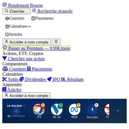
Rendement
Bourse
Recherche avancée
Chercher…
Courtiers
Placements
Calendriers
Articles
Accéder à mon compte
Passer au Premium —
9.99€/mois
Actions, ETF, Cryptos
Chercher une action
Comparateurs
Courtiers
Placements
Calendriers
Splits
Dividendes
IPO
Résultats
Apprendre
Articles
Accéder à mon compte
Le Radar
T
V
M
E
T
20 SIGNAUX
TTE
VK.PA
META
Energie
TTE.PA
RMS