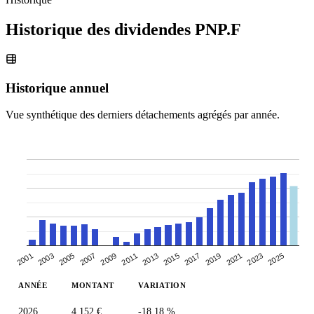
Historique des dividendes
PNP.F
Historique annuel
Vue synthétique des derniers détachements agrégés par année.
2005
2019
2007
2021
2009
2023
2011
2025
2013
2001
2015
2003
2017
ANNÉE
MONTANT
VARIATION
2026
4,152 €
-18.18 %