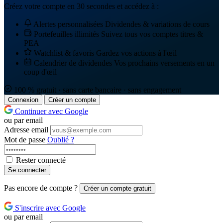
Créez votre compte en 30 secondes et accédez à :
Alertes personnalisées
Dividendes & variations de cours
Portefeuilles illimités
Suivez tous vos comptes titres &
PEA
Watchlist & favoris
Gardez vos actions à l'œil
Calendrier de dividendes
Vos prochains versements en un
coup d'œil
100 % gratuit · sans carte bancaire · sans engagement
Connexion
Créer un compte
Continuer avec Google
ou par email
Adresse email
Mot de passe
Oublié ?
Rester connecté
Se connecter
Pas encore de compte ?
Créer un compte gratuit
S'inscrire avec Google
ou par email