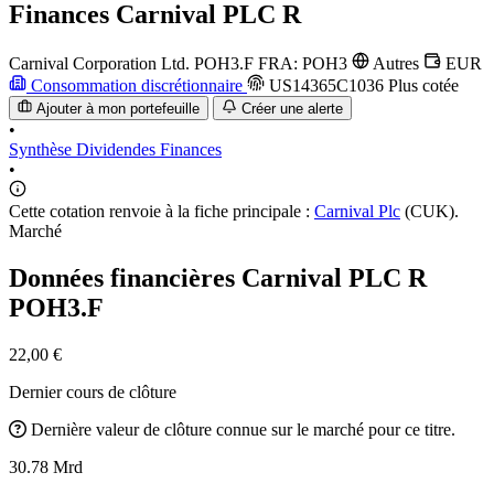
Finances
Carnival PLC R
Carnival Corporation Ltd.
POH3.F
FRA: POH3
Autres
EUR
Consommation discrétionnaire
US14365C1036
Plus cotée
Ajouter à mon portefeuille
Créer une alerte
•
Synthèse
Dividendes
Finances
•
Cette cotation renvoie à la fiche principale :
Carnival Plc
(CUK).
Marché
Données financières Carnival PLC R
POH3.F
22,00 €
Dernier cours de clôture
Dernière valeur de clôture connue sur le marché pour ce titre.
30.78 Mrd