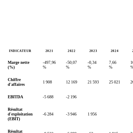
INDICATEUR
2021
2022
2023
2024
Valeurs en millions (dollar des États-Unis)
Marge nette
-497,96
-50,07
-0,34
7,66
1
(%)
%
%
%
%
Chiffre
1 908
12 169
21 593
25 021
2
d'affaires
EBITDA
-5 688
-2 196
Résultat
d'exploitation
-6 284
-3 946
1 956
(EBIT)
Résultat