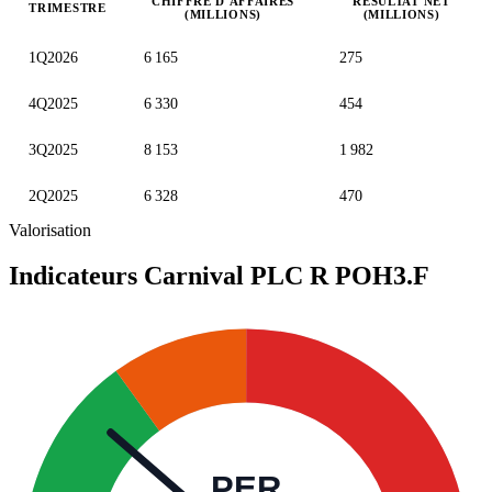
CHIFFRE D'AFFAIRES
RÉSULTAT NET
TRIMESTRE
(MILLIONS)
(MILLIONS)
Valeurs trimestrielles en millions (dollar des États-Unis)
1Q2026
6 165
275
4Q2025
6 330
454
3Q2025
8 153
1 982
2Q2025
6 328
470
Valorisation
Indicateurs Carnival PLC R
POH3.F
PER