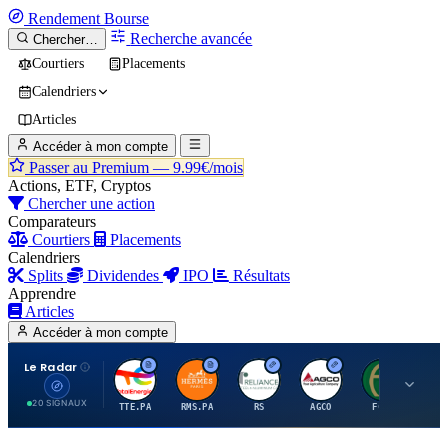
Rendement
Bourse
Recherche avancée
Chercher…
Courtiers
Placements
Calendriers
Articles
Accéder à mon compte
Passer au Premium —
9.99€/mois
Actions, ETF, Cryptos
Chercher une action
Comparateurs
Courtiers
Placements
Calendriers
Splits
Dividendes
IPO
Résultats
Apprendre
Articles
Accéder à mon compte
Le Radar
T
H
R
A
F
20 SIGNAUX
TTE.PA
RMS.PA
RS
AGCO
FCFS
MC