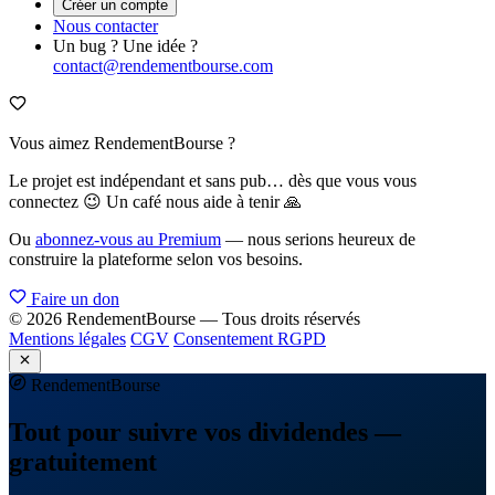
Créer un compte
Nous contacter
Un bug ? Une idée ?
contact@rendementbourse.com
Vous aimez RendementBourse ?
Le projet est indépendant et sans pub… dès que vous vous
connectez 😉 Un café nous aide à tenir 🙏
Ou
abonnez-vous au Premium
— nous serions heureux de
construire la plateforme selon vos besoins.
Faire un don
© 2026 RendementBourse — Tous droits réservés
Mentions légales
CGV
Consentement RGPD
Rendement
Bourse
Tout pour suivre vos dividendes —
gratuitement