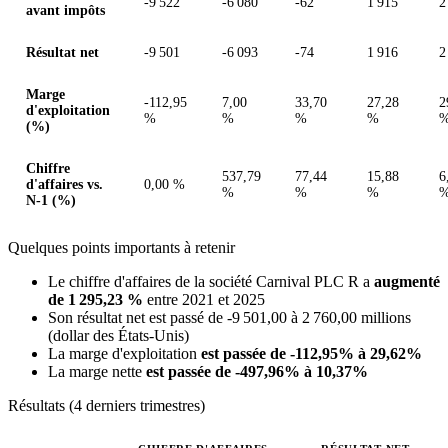
-9 522
-6 080
-62
1 915
2
avant impôts
Résultat net
-9 501
-6 093
-74
1 916
2
Marge
-112,95
7,00
33,70
27,28
2
d'exploitation
%
%
%
%
(%)
Chiffre
537,79
77,44
15,88
6
d'affaires vs.
0,00 %
%
%
%
N-1 (%)
Quelques points importants à retenir
Le chiffre d'affaires de la société Carnival PLC R a
augmenté
de 1 295,23 %
entre 2021 et 2025
Son résultat net est passé de -9 501,00 à 2 760,00 millions
(dollar des États-Unis)
La marge d'exploitation
est passée de -112,95% à 29,62%
La marge nette
est passée de -497,96% à 10,37%
Résultats (4 derniers trimestres)