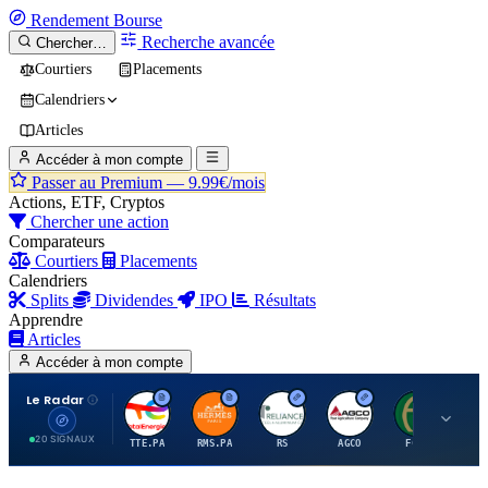
Rendement
Bourse
Recherche avancée
Chercher…
Courtiers
Placements
Calendriers
Articles
Accéder à mon compte
Passer au Premium —
9.99€/mois
Actions, ETF, Cryptos
Chercher une action
Comparateurs
Courtiers
Placements
Calendriers
Splits
Dividendes
IPO
Résultats
Apprendre
Articles
Accéder à mon compte
Le Radar
T
H
R
A
F
20 SIGNAUX
TTE.PA
RMS.PA
RS
AGCO
FCFS
MC