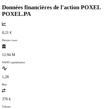
Données financières de l'action POXEL
POXEL.PA
0,21 €
Dernier cours
12.94 M
NANO capitalisation
1,28
Beta
376 k
Volume