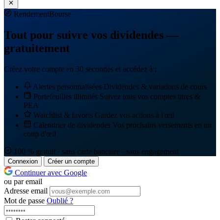
Rendement
Bourse
Tout pour suivre vos dividendes —
gratuitement
Créez votre compte en 30 secondes et accédez à :
Alertes personnalisées
Dividendes & variations de cours
Portefeuilles illimités
Suivez tous vos comptes titres &
PEA
Watchlist & favoris
Gardez vos actions à l'œil
Calendrier de dividendes
Vos prochains versements en un
coup d'œil
100 % gratuit · sans carte bancaire · sans engagement
Connexion
Créer un compte
Continuer avec Google
ou par email
Adresse email
Mot de passe
Oublié ?