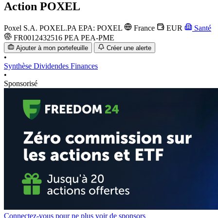
Action
POXEL
Poxel S.A.
POXEL.PA
EPA: POXEL
France
EUR
Santé
FR0012432516
PEA
PEA-PME
Ajouter à mon portefeuille
Créer une alerte
•
Synthèse
Dividendes
Finances
•
Sponsorisé
Connectez-vous pour ne plus voir de sponsors