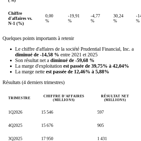
(%)
Chiffre
0,00
-19,91
-4,77
30,24
-1
d'affaires vs.
%
%
%
%
%
N-1 (%)
Quelques points importants à retenir
Le chiffre d'affaires de la société Prudential Financial, Inc. a
diminué de -14,58 %
entre 2021 et 2025
Son résultat net a
diminué de -59,68 %
La marge d'exploitation
est passée de 39,75% à 42,04%
La marge nette
est passée de 12,46% à 5,88%
Résultats (4 derniers trimestres)
CHIFFRE D'AFFAIRES
RÉSULTAT NET
TRIMESTRE
(MILLIONS)
(MILLIONS)
Valeurs trimestrielles en millions (dollar des États-Unis)
1Q2026
15 546
597
4Q2025
15 676
905
3Q2025
17 950
1 431