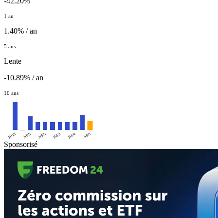
-42.20%
1 an
1.40% / an
5 ans
Lente
-10.89% / an
10 ans
2016
2020
2024
2018
2022
2026
Sponsorisé