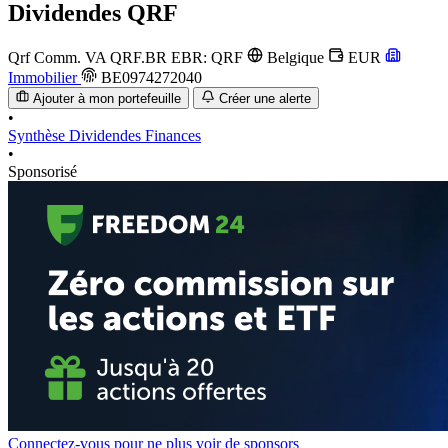
Dividendes
QRF
Qrf Comm. VA
QRF.BR
EBR: QRF
Belgique
EUR
Immobilier
BE0974272040
Ajouter à mon portefeuille
Créer une alerte
•
Synthèse
Dividendes
Finances
•
Sponsorisé
Connectez-vous pour ne plus voir de sponsors