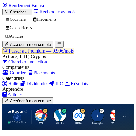
Rendement
Bourse
Recherche avancée
Chercher…
Courtiers
Placements
Calendriers
Articles
Accéder à mon compte
Passer au Premium —
9.99€/mois
Actions, ETF, Cryptos
Chercher une action
Comparateurs
Courtiers
Placements
Calendriers
Splits
Dividendes
IPO
Résultats
Apprendre
Articles
Accéder à mon compte
Le Radar
T
V
M
E
T
20 SIGNAUX
TTE
VK.PA
META
Energie
TTE.PA
RMS