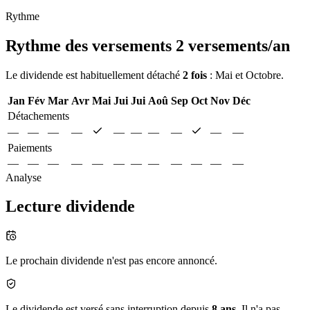
Rythme
Rythme des versements
2 versements/an
Le dividende est habituellement détaché
2 fois
: Mai et Octobre.
Jan
Fév
Mar
Avr
Mai
Jui
Jui
Aoû
Sep
Oct
Nov
Déc
Détachements
—
—
—
—
—
—
—
—
—
—
Paiements
—
—
—
—
—
—
—
—
—
—
—
—
Analyse
Lecture dividende
Le prochain dividende n'est pas encore annoncé.
Le dividende est versé sans interruption depuis
8 ans
. Il n'a pas