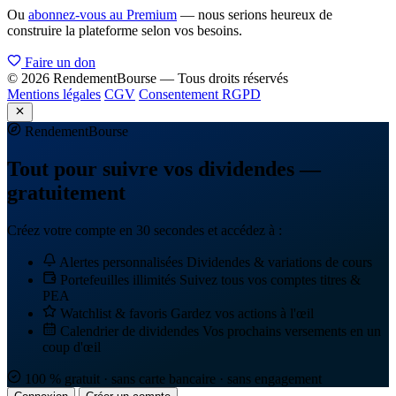
Ou
abonnez-vous au Premium
— nous serions heureux de
construire la plateforme selon vos besoins.
Faire un don
© 2026 RendementBourse — Tous droits réservés
Mentions légales
CGV
Consentement RGPD
Rendement
Bourse
Tout pour suivre vos dividendes —
gratuitement
Créez votre compte en 30 secondes et accédez à :
Alertes personnalisées
Dividendes & variations de cours
Portefeuilles illimités
Suivez tous vos comptes titres &
PEA
Watchlist & favoris
Gardez vos actions à l'œil
Calendrier de dividendes
Vos prochains versements en un
coup d'œil
100 % gratuit · sans carte bancaire · sans engagement