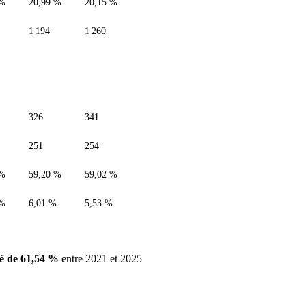
 %
20,99 %
20,15 %
1 194
1 260
326
341
251
254
 %
59,20 %
59,02 %
 %
6,01 %
5,53 %
é de 61,54 %
entre 2021 et 2025