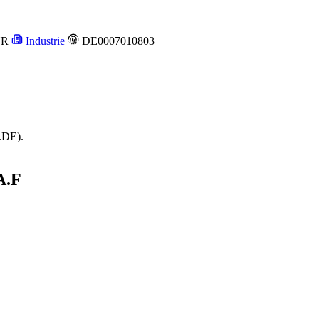
UR
Industrie
DE0007010803
DE).
A.F