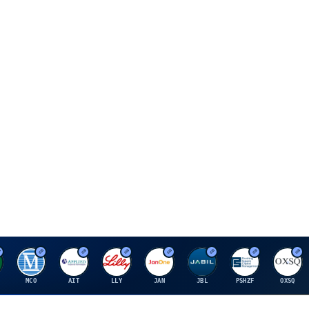
M
A
E
J
J
P
O
MCO
AIT
LLY
JAN
JBL
PSHZF
OXSQ