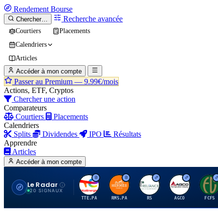
Rendement
Bourse
Recherche avancée
Chercher…
Courtiers
Placements
Calendriers
Articles
Accéder à mon compte
Passer au Premium —
9.99€/mois
Actions, ETF, Cryptos
Chercher une action
Comparateurs
Courtiers
Placements
Calendriers
Splits
Dividendes
IPO
Résultats
Apprendre
Articles
Accéder à mon compte
Le Radar
T
H
R
A
F
20 SIGNAUX
TTE.PA
RMS.PA
RS
AGCO
FCFS