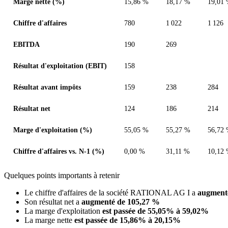
Marge nette (%)
15,86 %
18,17 %
19,01
Chiffre d'affaires
780
1 022
1 126
EBITDA
190
269
Résultat d'exploitation (EBIT)
158
Résultat avant impôts
159
238
284
Résultat net
124
186
214
Marge d'exploitation (%)
55,05 %
55,27 %
56,72
Chiffre d'affaires vs. N-1 (%)
0,00 %
31,11 %
10,12
Quelques points importants à retenir
Le chiffre d'affaires de la société RATIONAL AG I a
augment
Son résultat net a
augmenté de 105,27 %
La marge d'exploitation
est passée de 55,05% à 59,02%
La marge nette
est passée de 15,86% à 20,15%