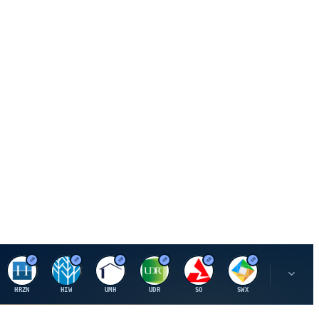
H
H
U
U
S
S
S
HRZN
HIW
UMH
UDR
SO
SWX
SIGI