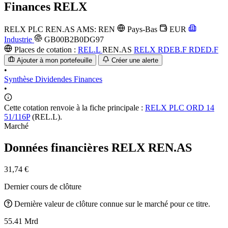
Finances
RELX
RELX PLC
REN.AS
AMS: REN
Pays-Bas
EUR
Industrie
GB00B2B0DG97
Places de cotation :
REL.L
REN.AS
RELX
RDEB.F
RDED.F
Ajouter à mon portefeuille
Créer une alerte
•
Synthèse
Dividendes
Finances
•
Cette cotation renvoie à la fiche principale :
RELX PLC ORD 14
51/116P
(REL.L).
Marché
Données financières RELX
REN.AS
31,74 €
Dernier cours de clôture
Dernière valeur de clôture connue sur le marché pour ce titre.
55.41 Mrd