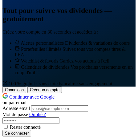
Tout pour suivre vos dividendes —
gratuitement
Créez votre compte en 30 secondes et accédez à :
Alertes personnalisées
Dividendes & variations de cours
Portefeuilles illimités
Suivez tous vos comptes titres &
PEA
Watchlist & favoris
Gardez vos actions à l'œil
Calendrier de dividendes
Vos prochains versements en un
coup d'œil
100 % gratuit · sans carte bancaire · sans engagement
Connexion
Créer un compte
Continuer avec Google
ou par email
Adresse email
Mot de passe
Oublié ?
Rester connecté
Se connecter