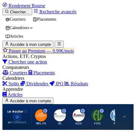
Rendement
Bourse
Recherche avancée
Chercher…
Courtiers
Placements
Calendriers
Articles
Accéder à mon compte
Passer au Premium —
9.99€/mois
Actions, ETF, Cryptos
Chercher une action
Comparateurs
Courtiers
Placements
Calendriers
Splits
Dividendes
IPO
Résultats
Apprendre
Articles
Accéder à mon compte
Le Radar
H
R
A
F
M
20 SIGNAUX
RMS.PA
RS
AGCO
FCFS
MCO
AI