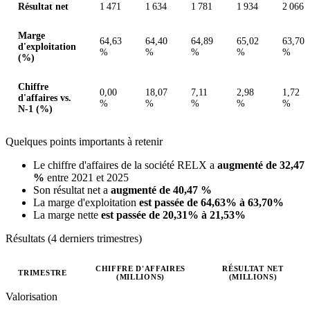
Résultat net
1 471
1 634
1 781
1 934
2 066
Marge
64,63
64,40
64,89
65,02
63,70
d'exploitation
%
%
%
%
%
(%)
Chiffre
0,00
18,07
7,11
2,98
1,72
d'affaires vs.
%
%
%
%
%
N-1 (%)
Quelques points importants à retenir
Le chiffre d'affaires de la société RELX a
augmenté de 32,47
%
entre 2021 et 2025
Son résultat net a
augmenté de 40,47 %
La marge d'exploitation
est passée de 64,63% à 63,70%
La marge nette
est passée de 20,31% à 21,53%
Résultats (4 derniers trimestres)
CHIFFRE D'AFFAIRES
RÉSULTAT NET
TRIMESTRE
(MILLIONS)
(MILLIONS)
Valeurs trimestrielles en millions (GBX)
Valorisation