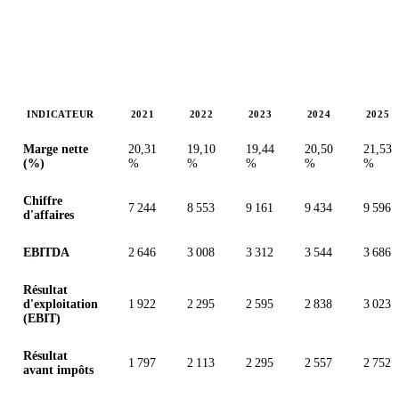
INDICATEUR
2021
2022
2023
2024
2025
Valeurs en millions (GBX)
Marge nette
20,31
19,10
19,44
20,50
21,53
(%)
%
%
%
%
%
Chiffre
7 244
8 553
9 161
9 434
9 596
d'affaires
EBITDA
2 646
3 008
3 312
3 544
3 686
Résultat
d'exploitation
1 922
2 295
2 595
2 838
3 023
(EBIT)
Résultat
1 797
2 113
2 295
2 557
2 752
avant impôts