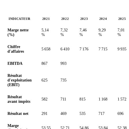
INDICATEUR
2021
2022
2023
2024
2025
Valeurs en millions (euro)
Marge nette
5,14
7,32
7,46
9,29
7,01
(%)
%
%
%
%
%
Chiffre
5 658
6 410
7 176
7 715
9 935
d'affaires
EBITDA
867
993
Résultat
d'exploitation
625
735
(EBIT)
Résultat
582
711
815
1 168
1 572
avant impôts
Résultat net
291
469
535
717
696
Marge
53,55
52,71
54,86
53,84
52,38