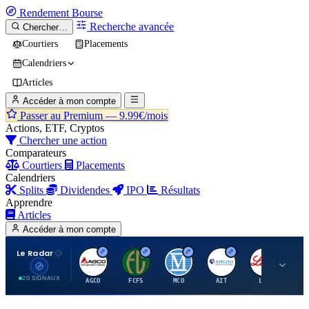
Rendement
Bourse
Recherche avancée
Chercher…
Courtiers
Placements
Calendriers
Articles
Accéder à mon compte
Passer au Premium —
9.99€/mois
Actions, ETF, Cryptos
Chercher une action
Comparateurs
Courtiers
Placements
Calendriers
Splits
Dividendes
IPO
Résultats
Apprendre
Articles
Accéder à mon compte
Le Radar
A
F
M
A
E
20 SIGNAUX
AGCO
FCFS
MCO
AIT
LLY
JA