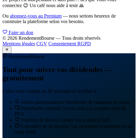
connectez 😉 Un café nous aide à tenir 🙏
Ou
abonnez-vous au Premium
— nous serions heureux de
construire la plateforme selon vos besoins.
Faire un don
© 2026 RendementBourse — Tous droits réservés
Mentions légales
CGV
Consentement RGPD
Rendement
Bourse
Tout pour suivre vos dividendes —
gratuitement
Créez votre compte en 30 secondes et accédez à :
Alertes personnalisées
Dividendes & variations de cours
Portefeuilles illimités
Suivez tous vos comptes titres &
PEA
Watchlist & favoris
Gardez vos actions à l'œil
Calendrier de dividendes
Vos prochains versements en un
coup d'œil