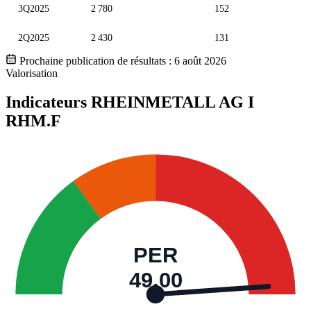
3Q2025
2 780
152
2Q2025
2 430
131
Prochaine publication de résultats :
6 août 2026
Valorisation
Indicateurs RHEINMETALL AG I
RHM.F
PER
49,00