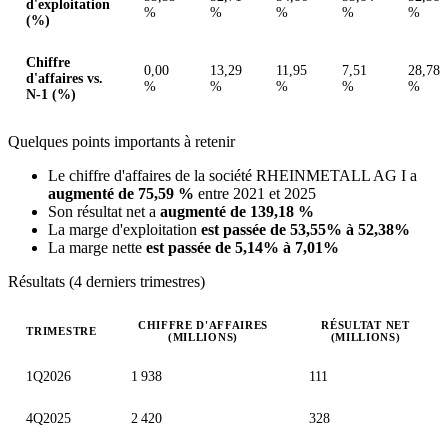
d'exploitation
%
%
%
%
%
(%)
Chiffre
0,00
13,29
11,95
7,51
28,78
d'affaires vs.
%
%
%
%
%
N-1 (%)
Quelques points importants à retenir
Le chiffre d'affaires de la société RHEINMETALL AG I a
augmenté de 75,59 %
entre 2021 et 2025
Son résultat net a
augmenté de 139,18 %
La marge d'exploitation
est passée de 53,55% à 52,38%
La marge nette
est passée de 5,14% à 7,01%
Résultats (4 derniers trimestres)
CHIFFRE D'AFFAIRES
RÉSULTAT NET
TRIMESTRE
(MILLIONS)
(MILLIONS)
Valeurs trimestrielles en millions (euro)
1Q2026
1 938
111
4Q2025
2 420
328