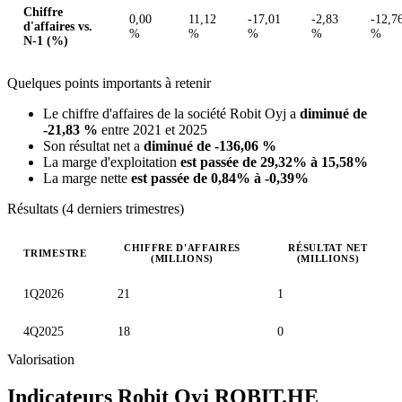
Chiffre
0,00
11,12
-17,01
-2,83
-12,7
d'affaires vs.
%
%
%
%
%
N-1 (%)
Quelques points importants à retenir
Le chiffre d'affaires de la société Robit Oyj a
diminué de
-21,83 %
entre 2021 et 2025
Son résultat net a
diminué de -136,06 %
La marge d'exploitation
est passée de 29,32% à 15,58%
La marge nette
est passée de 0,84% à -0,39%
Résultats (4 derniers trimestres)
CHIFFRE D'AFFAIRES
RÉSULTAT NET
TRIMESTRE
(MILLIONS)
(MILLIONS)
Valeurs trimestrielles en millions (euro)
1Q2026
21
1
4Q2025
18
0
Valorisation
Indicateurs Robit Oyj
ROBIT.HE