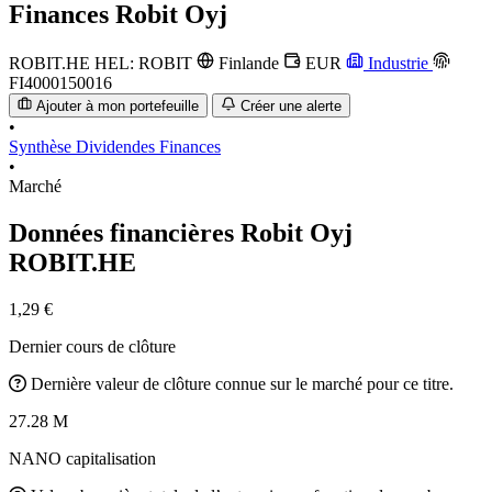
Finances
Robit Oyj
ROBIT.HE
HEL: ROBIT
Finlande
EUR
Industrie
FI4000150016
Ajouter à mon portefeuille
Créer une alerte
•
Synthèse
Dividendes
Finances
•
Marché
Données financières Robit Oyj
ROBIT.HE
1,29 €
Dernier cours de clôture
Dernière valeur de clôture connue sur le marché pour ce titre.
27.28 M
NANO capitalisation