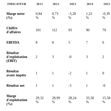
INDICATEUR
2021
2022
2023
2024
2025
Valeurs en millions (euro)
Marge nette
0,84
0,73
-3,28
1,22
-0,39
(%)
%
%
%
%
%
Chiffre
101
112
93
90
79
d'affaires
EBITDA
8
8
5
7
6
Résultat
d'exploitation
2
3
-0
3
2
(EBIT)
Résultat
1
1
-2
1
0
avant impôts
Résultat net
1
1
-3
1
-0
Marge
29,32
28,99
28,24
33,58
15,58
d'exploitation
%
%
%
%
%
(%)