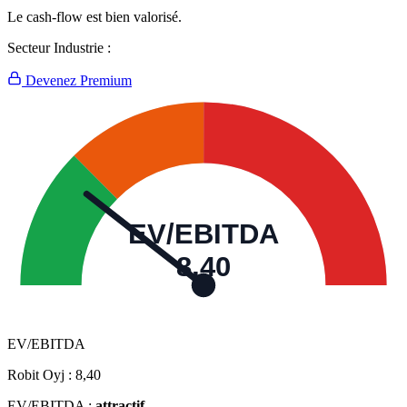
Le cash-flow est bien valorisé.
Secteur Industrie :
Devenez Premium
EV/EBITDA
8,40
EV/EBITDA
Robit Oyj :
8,40
EV/EBITDA :
attractif