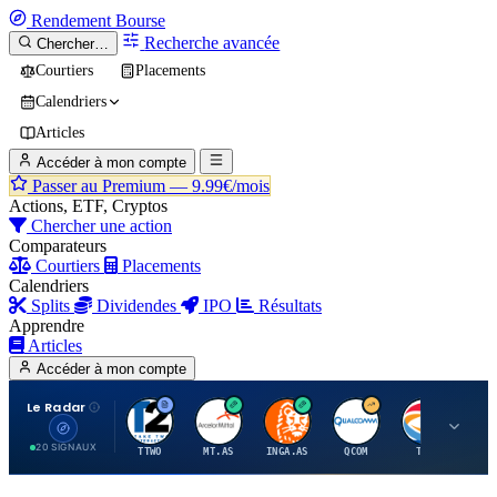
Rendement
Bourse
Recherche avancée
Chercher…
Courtiers
Placements
Calendriers
Articles
Accéder à mon compte
Passer au Premium —
9.99€/mois
Actions, ETF, Cryptos
Chercher une action
Comparateurs
Courtiers
Placements
Calendriers
Splits
Dividendes
IPO
Résultats
Apprendre
Articles
Accéder à mon compte
Le Radar
T
A
I
Q
T
20 SIGNAUX
TTWO
MT.AS
INGA.AS
QCOM
TTE
VK.