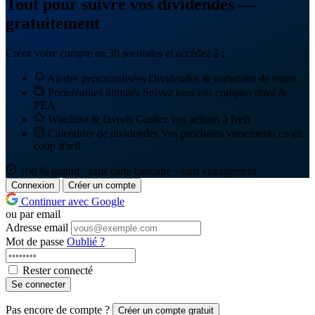
Tout pour suivre vos dividendes —
gratuitement
Créez votre compte en 30 secondes et accédez à :
Alertes personnalisées
Dividendes & variations de cours
Portefeuilles illimités
Suivez tous vos comptes titres &
PEA
Watchlist & favoris
Gardez vos actions à l'œil
Calendrier de dividendes
Vos prochains versements en un
coup d'œil
100 % gratuit · sans carte bancaire · sans engagement
Connexion
Créer un compte
Continuer avec Google
ou par email
Adresse email
Mot de passe
Oublié ?
Rester connecté
Se connecter
Pas encore de compte ?
Créer un compte gratuit