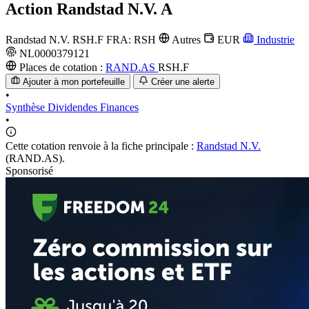
Action
Randstad N.V. A
Randstad N.V.
RSH.F
FRA: RSH
Autres
EUR
Industrie
NL0000379121
Places de cotation :
RAND.AS
RSH.F
Ajouter à mon portefeuille
Créer une alerte
•
Synthèse
Dividendes
Finances
•
Cette cotation renvoie à la fiche principale :
Randstad N.V.
(RAND.AS).
Sponsorisé