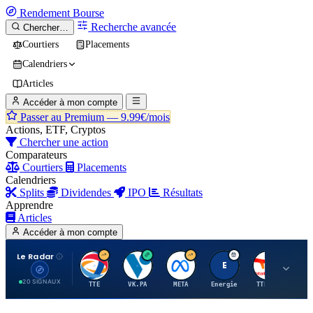
Rendement
Bourse
Recherche avancée
Chercher…
Courtiers
Placements
Calendriers
Articles
Accéder à mon compte
Passer au Premium —
9.99€/mois
Actions, ETF, Cryptos
Chercher une action
Comparateurs
Courtiers
Placements
Calendriers
Splits
Dividendes
IPO
Résultats
Apprendre
Articles
Accéder à mon compte
Le Radar
T
V
M
E
T
20 SIGNAUX
TTE
VK.PA
META
Energie
TTE.PA
RMS