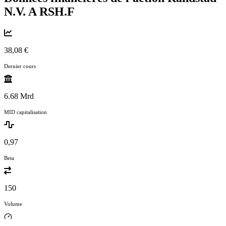
N.V. A
RSH.F
38,08 €
Dernier cours
6.68 Mrd
MID capitalisation
0,97
Beta
150
Volume