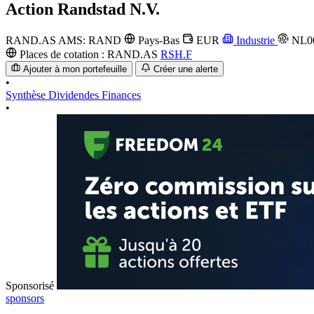
Action
Randstad N.V.
RAND.AS
AMS: RAND
Pays-Bas
EUR
Industrie
NL00
Places de cotation :
RAND.AS
RSH.F
Ajouter à mon portefeuille
Créer une alerte
•
Synthèse
Dividendes
Finances
•
Sponsorisé
sponsors