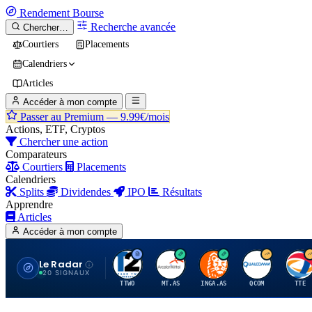
Rendement
Bourse
Recherche avancée
Chercher…
Courtiers
Placements
Calendriers
Articles
Accéder à mon compte
Passer au Premium —
9.99€/mois
Actions, ETF, Cryptos
Chercher une action
Comparateurs
Courtiers
Placements
Calendriers
Splits
Dividendes
IPO
Résultats
Apprendre
Articles
Accéder à mon compte
Le Radar
T
A
I
Q
T
20 SIGNAUX
TTWO
MT.AS
INGA.AS
QCOM
TTE