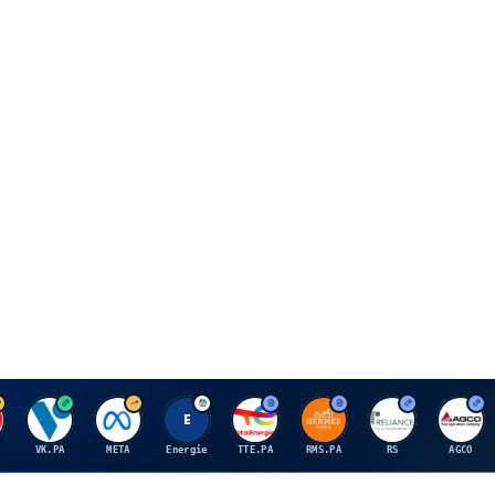
V
M
E
T
H
R
A
VK.PA
META
Energie
TTE.PA
RMS.PA
RS
AGCO