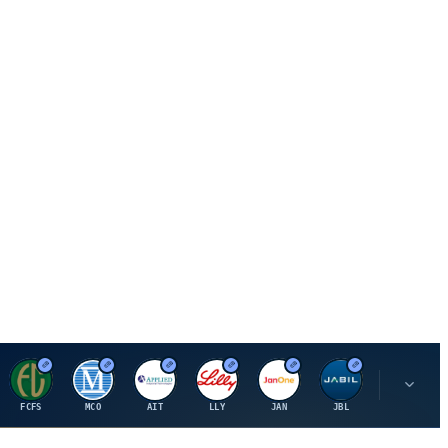
F
M
A
E
J
J
P
FCFS
MCO
AIT
LLY
JAN
JBL
PSHZF