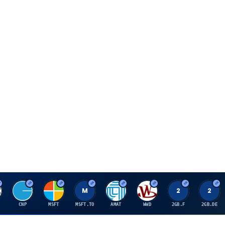
C
M
M
A
W
2
2
CNP
MSFT
MSFT.TO
AMAT
WWD
2GB.F
2GB.DE