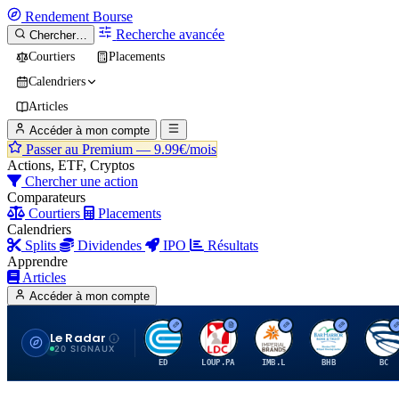
Rendement
Bourse
Recherche avancée
Chercher…
Courtiers
Placements
Calendriers
Articles
Accéder à mon compte
Passer au Premium —
9.99€/mois
Actions, ETF, Cryptos
Chercher une action
Comparateurs
Courtiers
Placements
Calendriers
Splits
Dividendes
IPO
Résultats
Apprendre
Articles
Accéder à mon compte
Le Radar
C
L
I
B
B
20 SIGNAUX
ED
LOUP.PA
IMB.L
BHB
BC