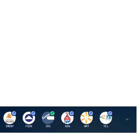
I
F
C
S
W
M
IMBBY
FBIN
CMI
SHW
WMT
TEL
MAU.PA