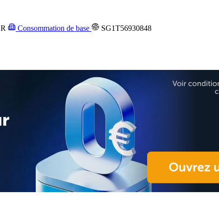
UR
Consommation de base
SG1T56930848