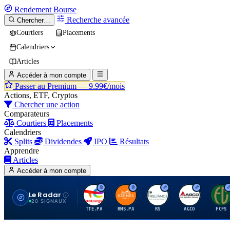
Rendement
Bourse
Recherche avancée
Chercher…
Courtiers
Placements
Calendriers
Articles
Accéder à mon compte
Passer au Premium —
9.99€/mois
Actions, ETF, Cryptos
Chercher une action
Comparateurs
Courtiers
Placements
Calendriers
Splits
Dividendes
IPO
Résultats
Apprendre
Articles
Accéder à mon compte
Le Radar
T
H
R
A
F
20 SIGNAUX
TTE.PA
RMS.PA
RS
AGCO
FCFS