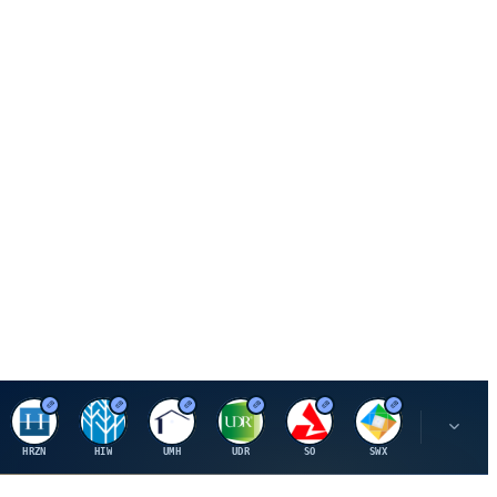
H
H
U
U
S
S
S
HRZN
HIW
UMH
UDR
SO
SWX
SIGI