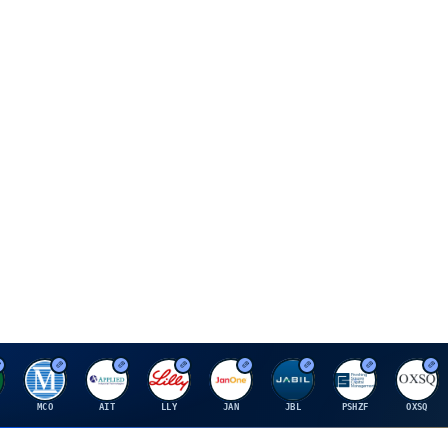
M
A
E
J
J
P
O
MCO
AIT
LLY
JAN
JBL
PSHZF
OXSQ