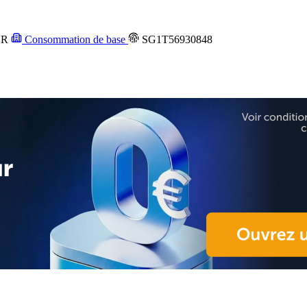
UR
Consommation de base
SG1T56930848