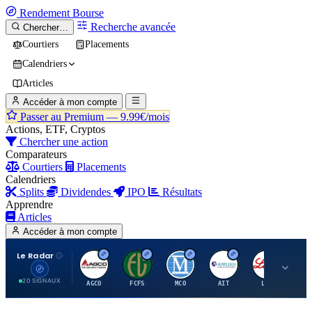
Rendement
Bourse
Recherche avancée
Chercher…
Courtiers
Placements
Calendriers
Articles
Accéder à mon compte
Passer au Premium —
9.99€/mois
Actions, ETF, Cryptos
Chercher une action
Comparateurs
Courtiers
Placements
Calendriers
Splits
Dividendes
IPO
Résultats
Apprendre
Articles
Accéder à mon compte
Le Radar
A
F
M
A
E
20 SIGNAUX
AGCO
FCFS
MCO
AIT
LLY
JA