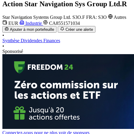
Action
Star Navigation Sys Group Ltd.R
Star Navigation Systems Group Ltd.
S3O.F
FRA: S3O
Autres
EUR
Industrie
CA8551571034
Ajouter à mon portefeuille
Créer une alerte
•
Synthèse
Dividendes
Finances
•
Sponsorisé
Connectez-vous pour ne plus voir de sponsors