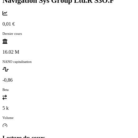
Navigation Sys Group Ltd.R
S3O.F
0,01 €
Dernier cours
16.02 M
NANO capitalisation
-0,86
Beta
5 k
Volume
Lecture du cours