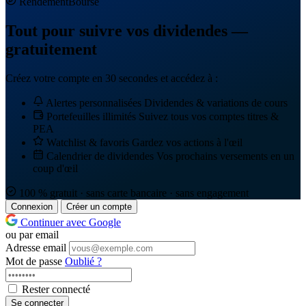
Rendement
Bourse
Tout pour suivre vos dividendes —
gratuitement
Créez votre compte en 30 secondes et accédez à :
Alertes personnalisées
Dividendes & variations de cours
Portefeuilles illimités
Suivez tous vos comptes titres &
PEA
Watchlist & favoris
Gardez vos actions à l'œil
Calendrier de dividendes
Vos prochains versements en un
coup d'œil
100 % gratuit · sans carte bancaire · sans engagement
Connexion
Créer un compte
Continuer avec Google
ou par email
Adresse email
Mot de passe
Oublié ?
Rester connecté
Se connecter