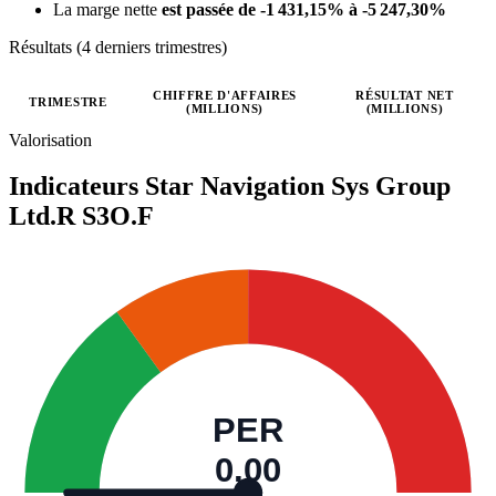
La marge nette
est passée de -1 431,15% à -5 247,30%
Résultats (4 derniers trimestres)
CHIFFRE D'AFFAIRES
RÉSULTAT NET
TRIMESTRE
(MILLIONS)
(MILLIONS)
Valeurs trimestrielles en millions (euro)
Valorisation
Indicateurs Star Navigation Sys Group
Ltd.R
S3O.F
PER
0,00