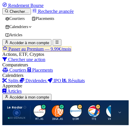
Rendement
Bourse
Recherche avancée
Chercher…
Courtiers
Placements
Calendriers
Articles
Accéder à mon compte
Passer au Premium —
9.99€/mois
Actions, ETF, Cryptos
Chercher une action
Comparateurs
Courtiers
Placements
Calendriers
Splits
Dividendes
IPO
Résultats
Apprendre
Articles
Accéder à mon compte
Le Radar
A
I
Q
T
V
20 SIGNAUX
MT.AS
INGA.AS
QCOM
TTE
VK.PA
ME