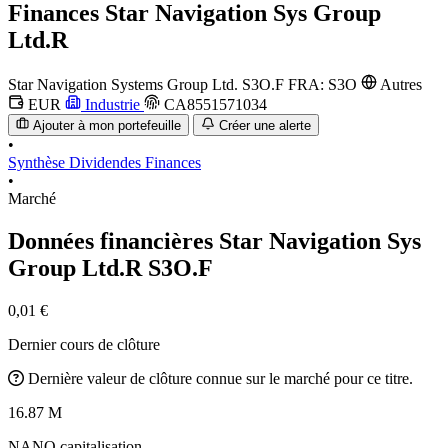
Finances
Star Navigation Sys Group
Ltd.R
Star Navigation Systems Group Ltd.
S3O.F
FRA: S3O
Autres
EUR
Industrie
CA8551571034
Ajouter à mon portefeuille
Créer une alerte
•
Synthèse
Dividendes
Finances
•
Marché
Données financières Star Navigation Sys
Group Ltd.R
S3O.F
0,01 €
Dernier cours de clôture
Dernière valeur de clôture connue sur le marché pour ce titre.
16.87 M
NANO capitalisation