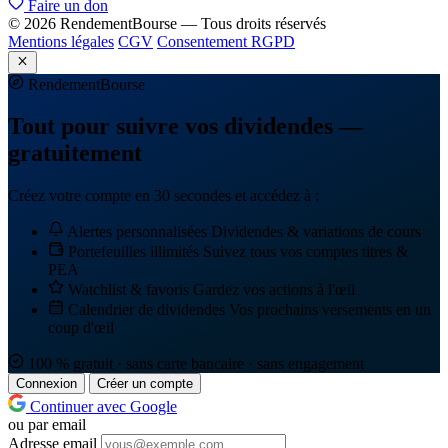
Faire un don
© 2026 RendementBourse — Tous droits réservés
Mentions légales
CGV
Consentement RGPD
Rendement
Bourse
Tout pour suivre vos dividendes —
gratuitement
Créez votre compte en 30 secondes et accédez à :
Alertes personnalisées
Dividendes & variations de cours
Portefeuilles illimités
Suivez tous vos comptes titres &
PEA
Watchlist & favoris
Gardez vos actions à l'œil
Calendrier de dividendes
Vos prochains versements en un
coup d'œil
100 % gratuit · sans carte bancaire · sans engagement
Connexion
Créer un compte
Continuer avec Google
ou par email
Adresse email