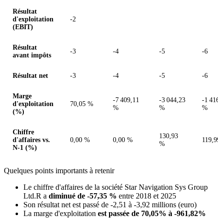
Résultat
d'exploitation
-2
(EBIT)
Résultat
-3
-4
-5
-6
avant impôts
Résultat net
-3
-4
-5
-6
Marge
-7 409,11
-3 044,23
-1 41
d'exploitation
70,05 %
%
%
%
(%)
Chiffre
130,93
d'affaires vs.
0,00 %
0,00 %
119,
%
N-1 (%)
Quelques points importants à retenir
Le chiffre d'affaires de la société Star Navigation Sys Group
Ltd.R a
diminué de -57,35 %
entre 2018 et 2025
Son résultat net est passé de -2,51 à -3,92 millions (euro)
La marge d'exploitation
est passée de 70,05% à -961,82%