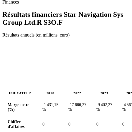
Finances
Résultats financiers Star Navigation Sys
Group Ltd.R
S3O.F
Résultats annuels (en millions, euro)
INDICATEUR
2018
2022
2023
20
Valeurs en millions (euro)
Marge nette
-1 431,15
-17 666,27
-9 402,27
-4 56
(%)
%
%
%
%
Chiffre
0
0
0
0
d'affaires