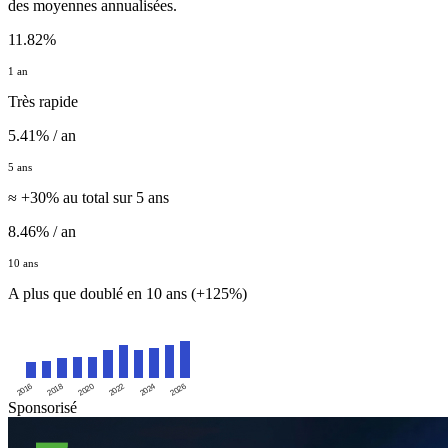
des moyennes annualisées.
11.82%
1 an
Très rapide
5.41% / an
5 ans
≈ +30% au total sur 5 ans
8.46% / an
10 ans
A plus que doublé en 10 ans (+125%)
2016
2020
2024
2018
2022
2026
Sponsorisé