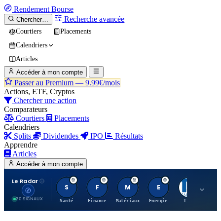
Rendement
Bourse
Recherche avancée
Chercher…
Courtiers
Placements
Calendriers
Articles
Accéder à mon compte
Passer au Premium —
9.99€/mois
Actions, ETF, Cryptos
Chercher une action
Comparateurs
Courtiers
Placements
Calendriers
Splits
Dividendes
IPO
Résultats
Apprendre
Articles
Accéder à mon compte
Le Radar
S
F
M
E
T
20 SIGNAUX
Santé
Finance
Matériaux
Energie
TTWO
MT.