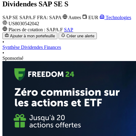
Dividendes
SAP SE S
SAP SE
SAPA.F
FRA: SAPA
Autres
EUR
Technologies
US8030542042
Places de cotation :
SAPA.F
SAP
Ajouter à mon portefeuille
Créer une alerte
•
Synthèse
Dividendes
Finances
•
Sponsorisé