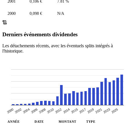
2001
0,106 €
7.81 %
2000
0,098 €
N/A
Derniers événements dividendes
Les détachements récents, avec les éventuels splits intégrés à
l'historique.
2004
2017
2010
2023
2002
2015
2008
2021
2000
2014
2006
2019
2012
2025
ANNÉE
DATE
MONTANT
TYPE