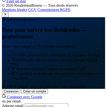
Faire un don
© 2026 RendementBourse — Tous droits réservés
Mentions légales
CGV
Consentement RGPD
Rendement
Bourse
Tout pour suivre vos dividendes —
gratuitement
Créez votre compte en 30 secondes et accédez à :
Alertes personnalisées
Dividendes & variations de cours
Portefeuilles illimités
Suivez tous vos comptes titres &
PEA
Watchlist & favoris
Gardez vos actions à l'œil
Calendrier de dividendes
Vos prochains versements en un
coup d'œil
100 % gratuit · sans carte bancaire · sans engagement
Connexion
Créer un compte
Continuer avec Google
ou par email
Adresse email