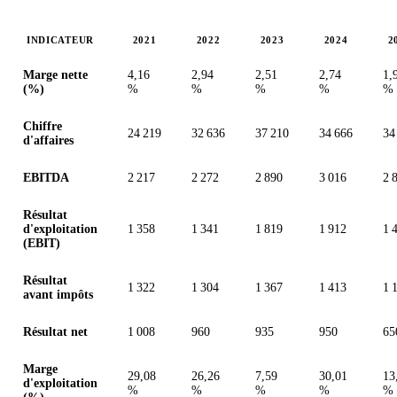
INDICATEUR
2021
2022
2023
2024
2
Valeurs en millions (couronne danoise)
Marge nette
4,16
2,94
2,51
2,74
1,
(%)
%
%
%
%
%
Chiffre
24 219
32 636
37 210
34 666
34
d'affaires
EBITDA
2 217
2 272
2 890
3 016
2 
Résultat
d'exploitation
1 358
1 341
1 819
1 912
1 
(EBIT)
Résultat
1 322
1 304
1 367
1 413
1 
avant impôts
Résultat net
1 008
960
935
950
65
Marge
29,08
26,26
7,59
30,01
13
d'exploitation
%
%
%
%
%