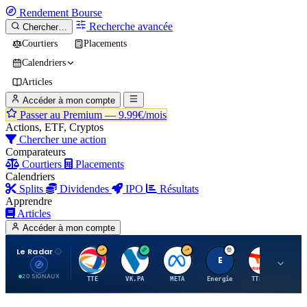
Rendement
Bourse
Recherche avancée
Chercher…
Courtiers
Placements
Calendriers
Articles
Accéder à mon compte
Passer au Premium —
9.99€/mois
Actions, ETF, Cryptos
Chercher une action
Comparateurs
Courtiers
Placements
Calendriers
Splits
Dividendes
IPO
Résultats
Apprendre
Articles
Accéder à mon compte
Le Radar
T
V
M
E
T
20 SIGNAUX
TTE
VK.PA
META
Energie
TTE.PA
RMS