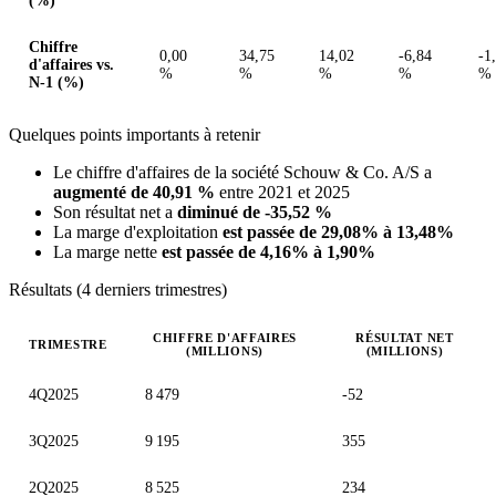
(%)
Chiffre
0,00
34,75
14,02
-6,84
-1
d'affaires vs.
%
%
%
%
%
N-1 (%)
Quelques points importants à retenir
Le chiffre d'affaires de la société Schouw & Co. A/S a
augmenté de 40,91 %
entre 2021 et 2025
Son résultat net a
diminué de -35,52 %
La marge d'exploitation
est passée de 29,08% à 13,48%
La marge nette
est passée de 4,16% à 1,90%
Résultats (4 derniers trimestres)
CHIFFRE D'AFFAIRES
RÉSULTAT NET
TRIMESTRE
(MILLIONS)
(MILLIONS)
Valeurs trimestrielles en millions (couronne danoise)
4Q2025
8 479
-52
3Q2025
9 195
355
2Q2025
8 525
234