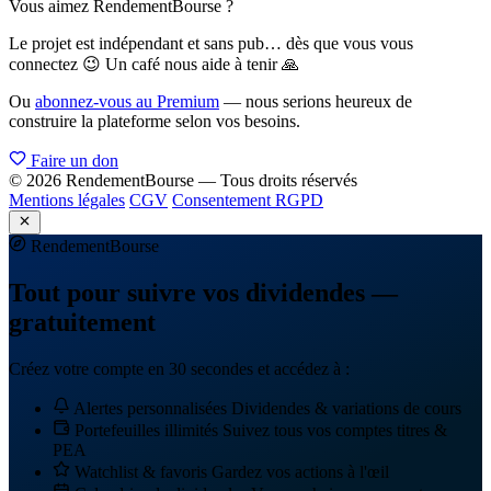
Vous aimez RendementBourse ?
Le projet est indépendant et sans pub… dès que vous vous
connectez 😉 Un café nous aide à tenir 🙏
Ou
abonnez-vous au Premium
— nous serions heureux de
construire la plateforme selon vos besoins.
Faire un don
© 2026 RendementBourse — Tous droits réservés
Mentions légales
CGV
Consentement RGPD
Rendement
Bourse
Tout pour suivre vos dividendes —
gratuitement
Créez votre compte en 30 secondes et accédez à :
Alertes personnalisées
Dividendes & variations de cours
Portefeuilles illimités
Suivez tous vos comptes titres &
PEA
Watchlist & favoris
Gardez vos actions à l'œil