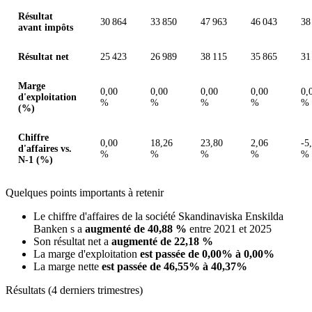
Résultat
30 864
33 850
47 963
46 043
38
avant impôts
Résultat net
25 423
26 989
38 115
35 865
31
Marge
0,00
0,00
0,00
0,00
0,
d'exploitation
%
%
%
%
%
(%)
Chiffre
0,00
18,26
23,80
2,06
-5
d'affaires vs.
%
%
%
%
%
N-1 (%)
Quelques points importants à retenir
Le chiffre d'affaires de la société Skandinaviska Enskilda
Banken s a
augmenté de 40,88 %
entre 2021 et 2025
Son résultat net a
augmenté de 22,18 %
La marge d'exploitation
est passée de 0,00% à 0,00%
La marge nette
est passée de 46,55% à 40,37%
Résultats (4 derniers trimestres)