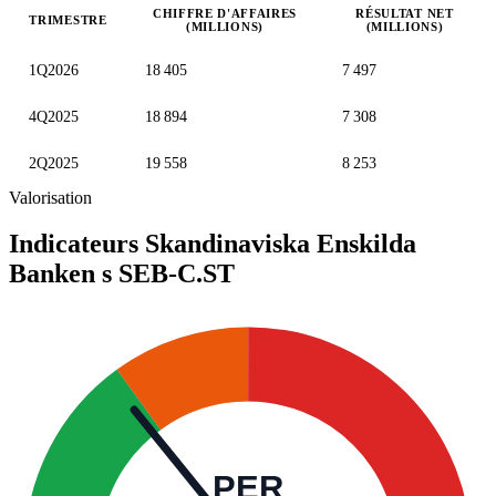
CHIFFRE D'AFFAIRES
RÉSULTAT NET
TRIMESTRE
(MILLIONS)
(MILLIONS)
Valeurs trimestrielles en millions (couronne suédoise)
1Q2026
18 405
7 497
4Q2025
18 894
7 308
2Q2025
19 558
8 253
Valorisation
Indicateurs Skandinaviska Enskilda
Banken s
SEB-C.ST
PER