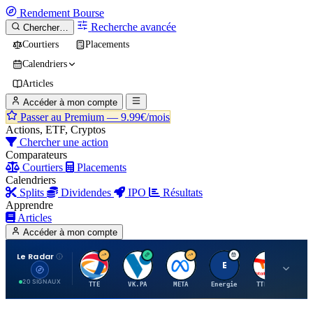
Rendement
Bourse
Recherche avancée
Chercher…
Courtiers
Placements
Calendriers
Articles
Accéder à mon compte
Passer au Premium —
9.99€/mois
Actions, ETF, Cryptos
Chercher une action
Comparateurs
Courtiers
Placements
Calendriers
Splits
Dividendes
IPO
Résultats
Apprendre
Articles
Accéder à mon compte
Le Radar
T
V
M
E
T
20 SIGNAUX
TTE
VK.PA
META
Energie
TTE.PA
RMS