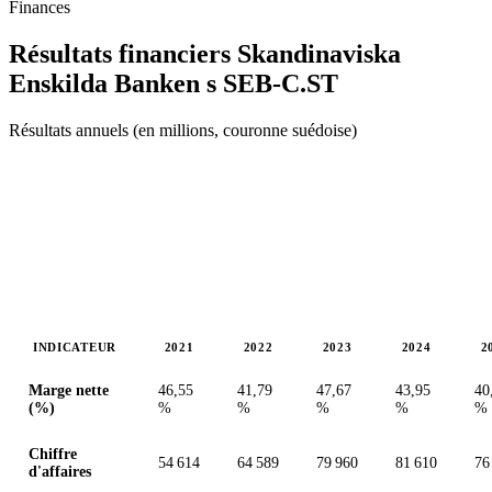
Finances
Résultats financiers Skandinaviska
Enskilda Banken s
SEB-C.ST
Résultats annuels (en millions, couronne suédoise)
INDICATEUR
2021
2022
2023
2024
2
Valeurs en millions (couronne suédoise)
Marge nette
46,55
41,79
47,67
43,95
40
(%)
%
%
%
%
%
Chiffre
54 614
64 589
79 960
81 610
76
d'affaires