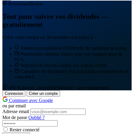
Rendement
Bourse
Tout pour suivre vos dividendes —
gratuitement
Créez votre compte en 30 secondes et accédez à :
Alertes personnalisées
Dividendes & variations de cours
Portefeuilles illimités
Suivez tous vos comptes titres &
PEA
Watchlist & favoris
Gardez vos actions à l'œil
Calendrier de dividendes
Vos prochains versements en un
coup d'œil
100 % gratuit · sans carte bancaire · sans engagement
Connexion
Créer un compte
Continuer avec Google
ou par email
Adresse email
Mot de passe
Oublié ?
Rester connecté