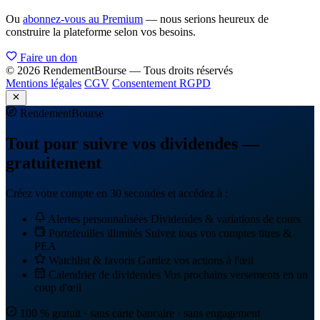
Ou
abonnez-vous au Premium
— nous serions heureux de
construire la plateforme selon vos besoins.
Faire un don
© 2026 RendementBourse — Tous droits réservés
Mentions légales
CGV
Consentement RGPD
Rendement
Bourse
Tout pour suivre vos dividendes —
gratuitement
Créez votre compte en 30 secondes et accédez à :
Alertes personnalisées
Dividendes & variations de cours
Portefeuilles illimités
Suivez tous vos comptes titres &
PEA
Watchlist & favoris
Gardez vos actions à l'œil
Calendrier de dividendes
Vos prochains versements en un
coup d'œil
100 % gratuit · sans carte bancaire · sans engagement