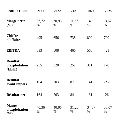
INDICATEUR
2021
2022
2023
2024
2025
Valeurs en millions (dollar des États-Unis)
Marge nette
33,22
30,93
11,37
14,65
-3,67
(%)
%
%
%
%
%
Chiffre
495
656
738
892
720
d'affaires
EBITDA
393
508
466
560
421
Résultat
d'exploitation
255
320
252
321
178
(EBIT)
Résultat
164
203
87
141
-25
avant impôts
Résultat net
164
203
84
131
-26
Marge
40,36
40,06
31,20
34,67
58,07
d'exploitation
%
%
%
%
%
(%)