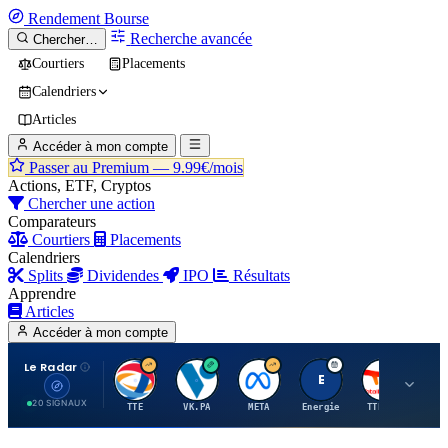
Rendement
Bourse
Recherche avancée
Chercher…
Courtiers
Placements
Calendriers
Articles
Accéder à mon compte
Passer au Premium —
9.99€/mois
Actions, ETF, Cryptos
Chercher une action
Comparateurs
Courtiers
Placements
Calendriers
Splits
Dividendes
IPO
Résultats
Apprendre
Articles
Accéder à mon compte
Le Radar
T
V
M
E
T
20 SIGNAUX
TTE
VK.PA
META
Energie
TTE.PA
RMS