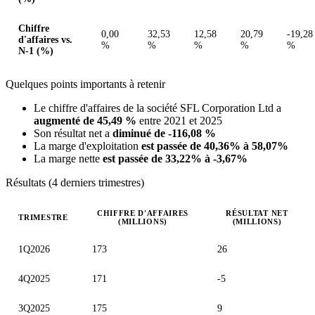
Chiffre
0,00
32,53
12,58
20,79
-19,28
d'affaires vs.
%
%
%
%
%
N-1 (%)
Quelques points importants à retenir
Le chiffre d'affaires de la société SFL Corporation Ltd a
augmenté de 45,49 %
entre 2021 et 2025
Son résultat net a
diminué de -116,08 %
La marge d'exploitation
est passée de 40,36% à 58,07%
La marge nette
est passée de 33,22% à -3,67%
Résultats (4 derniers trimestres)
CHIFFRE D'AFFAIRES
RÉSULTAT NET
TRIMESTRE
(MILLIONS)
(MILLIONS)
Valeurs trimestrielles en millions (dollar des États-Unis)
1Q2026
173
26
4Q2025
171
-5
3Q2025
175
9