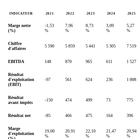
INDICATEUR
2021
2022
2023
2024
2025
Valeurs en millions (dollar des États-Unis)
Marge nette
-1,53
7,96
8,73
3,09
5,27
(%)
%
%
%
%
%
Chiffre
5 590
5 859
5 441
5 305
7 519
d'affaires
EBITDA
148
870
965
611
1 527
Résultat
d'exploitation
-97
561
624
236
1 008
(EBIT)
Résultat
-150
474
499
73
775
avant impôts
Résultat net
-85
466
475
164
396
Marge
19,00
20,91
22,10
21,47
20,94
d'exploitation
%
%
%
%
%
(%)