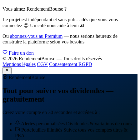
Vous aimez RendementBourse ?
Le projet est indépendant et sans pub… dès que vous vous
connectez 😉 Un café nous aide à tenir 🙏
Ou
abonnez-vous au Premium
— nous serions heureux de
construire la plateforme selon vos besoins.
Faire un don
© 2026 RendementBourse — Tous droits réservés
Mentions légales
CGV
Consentement RGPD
Rendement
Bourse
Tout pour suivre vos dividendes —
gratuitement
Créez votre compte en 30 secondes et accédez à :
Alertes personnalisées
Dividendes & variations de cours
Portefeuilles illimités
Suivez tous vos comptes titres &
PEA