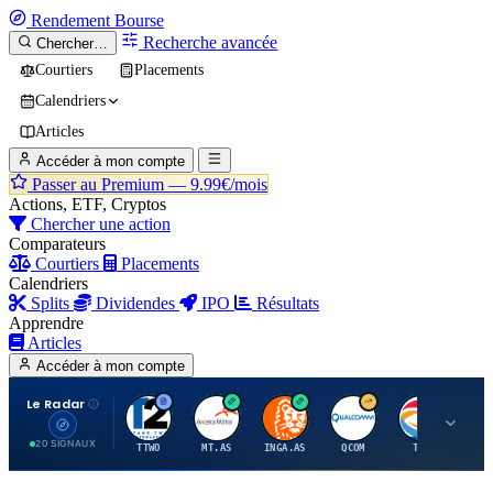
Rendement
Bourse
Recherche avancée
Chercher…
Courtiers
Placements
Calendriers
Articles
Accéder à mon compte
Passer au Premium —
9.99€/mois
Actions, ETF, Cryptos
Chercher une action
Comparateurs
Courtiers
Placements
Calendriers
Splits
Dividendes
IPO
Résultats
Apprendre
Articles
Accéder à mon compte
Le Radar
T
A
I
Q
T
20 SIGNAUX
TTWO
MT.AS
INGA.AS
QCOM
TTE
VK.