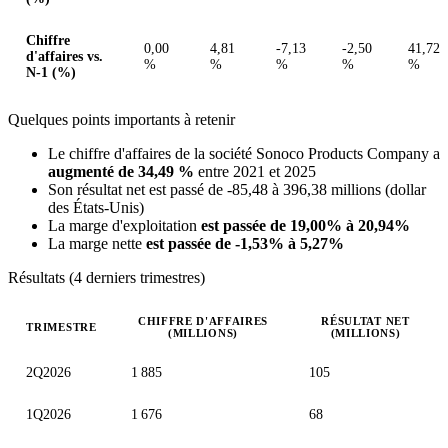
Chiffre
0,00
4,81
-7,13
-2,50
41,72
d'affaires vs.
%
%
%
%
%
N-1 (%)
Quelques points importants à retenir
Le chiffre d'affaires de la société Sonoco Products Company a
augmenté de 34,49 %
entre 2021 et 2025
Son résultat net est passé de -85,48 à 396,38 millions (dollar
des États-Unis)
La marge d'exploitation
est passée de 19,00% à 20,94%
La marge nette
est passée de -1,53% à 5,27%
Résultats (4 derniers trimestres)
CHIFFRE D'AFFAIRES
RÉSULTAT NET
TRIMESTRE
(MILLIONS)
(MILLIONS)
Valeurs trimestrielles en millions (dollar des États-Unis)
2Q2026
1 885
105
1Q2026
1 676
68