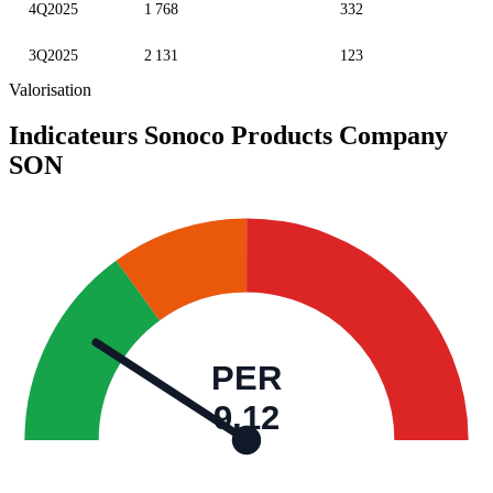
4Q2025
1 768
332
3Q2025
2 131
123
Valorisation
Indicateurs Sonoco Products Company
SON
PER
9,12