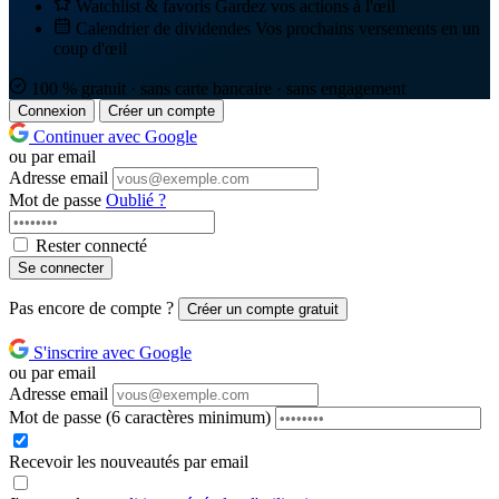
Watchlist & favoris
Gardez vos actions à l'œil
Calendrier de dividendes
Vos prochains versements en un
coup d'œil
100 % gratuit · sans carte bancaire · sans engagement
Connexion
Créer un compte
Continuer avec Google
ou par email
Adresse email
Mot de passe
Oublié ?
Rester connecté
Se connecter
Pas encore de compte ?
Créer un compte gratuit
S'inscrire avec Google
ou par email
Adresse email
Mot de passe
(6 caractères minimum)
Recevoir les nouveautés par email