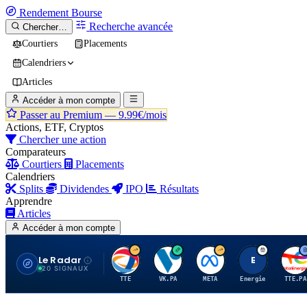
Rendement
Bourse
Recherche avancée
Chercher…
Courtiers
Placements
Calendriers
Articles
Accéder à mon compte
Passer au Premium —
9.99€/mois
Actions, ETF, Cryptos
Chercher une action
Comparateurs
Courtiers
Placements
Calendriers
Splits
Dividendes
IPO
Résultats
Apprendre
Articles
Accéder à mon compte
Le Radar
T
V
M
E
T
20 SIGNAUX
TTE
VK.PA
META
Energie
TTE.PA