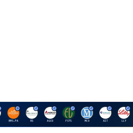
H
R
A
F
M
A
E
RMS.PA
RS
AGCO
FCFS
MCO
AIT
LLY