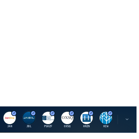
J
J
P
O
H
H
U
JAN
JBL
PSHZF
OXSQ
HRZN
HIW
UMH