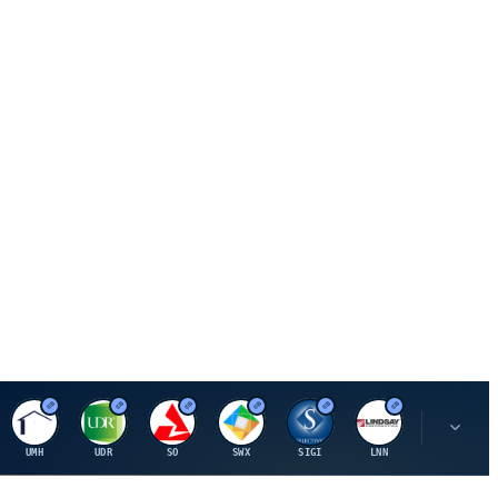
U
U
S
S
S
L
R
UMH
UDR
SO
SWX
SIGI
LNN
ROK