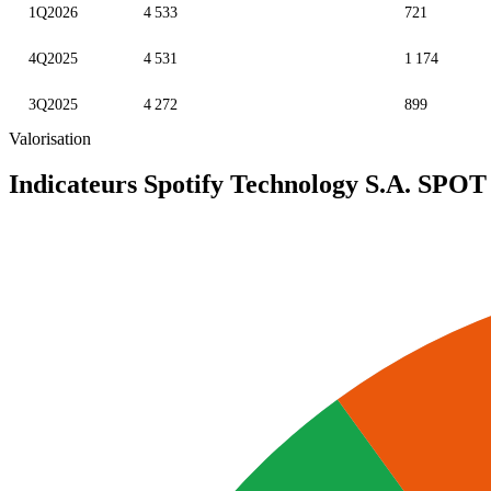
1Q2026
4 533
721
4Q2025
4 531
1 174
3Q2025
4 272
899
Valorisation
Indicateurs Spotify Technology S.A.
SPOT