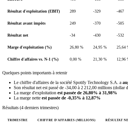
Résultat d'exploitation (EBIT)
289
-329
-467
Résultat avant impôts
249
-370
-505
Résultat net
-34
-430
-532
Marge d'exploitation (%)
26,80 %
24,95 %
25,64
Chiffre d'affaires vs. N-1 (%)
0,00 %
21,30 %
12,96
Quelques points importants à retenir
Le chiffre d'affaires de la société Spotify Technology S.A. a
au
Son résultat net est passé de -34,00 à 2 212,00 millions (dollar 
La marge d'exploitation
est passée de 26,80% à 31,98%
La marge nette
est passée de -0,35% à 12,87%
Résultats (4 derniers trimestres)
TRIMESTRE
CHIFFRE D'AFFAIRES (MILLIONS)
RÉSULTAT NE
Valeurs trimestrielles en millions (dollar des États-Unis)