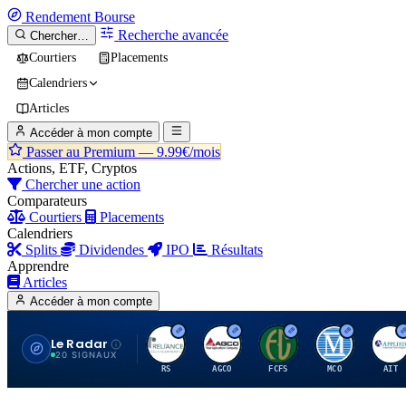
Rendement
Bourse
Recherche avancée
Chercher…
Courtiers
Placements
Calendriers
Articles
Accéder à mon compte
Passer au Premium —
9.99€/mois
Actions, ETF, Cryptos
Chercher une action
Comparateurs
Courtiers
Placements
Calendriers
Splits
Dividendes
IPO
Résultats
Apprendre
Articles
Accéder à mon compte
Le Radar
R
A
F
M
A
20 SIGNAUX
RS
AGCO
FCFS
MCO
AIT