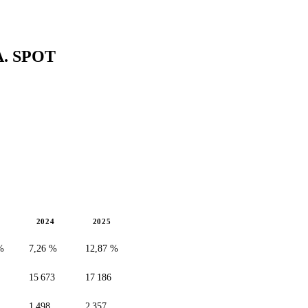
A.
SPOT
2024
2025
%
7,26 %
12,87 %
15 673
17 186
1 498
2 357