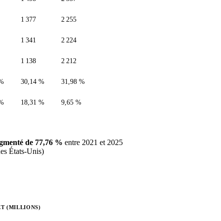
1 377
2 255
1 341
2 224
1 138
2 212
 %
30,14 %
31,98 %
 %
18,31 %
9,65 %
gmenté de 77,76 %
entre 2021 et 2025
des États-Unis)
T (MILLIONS)