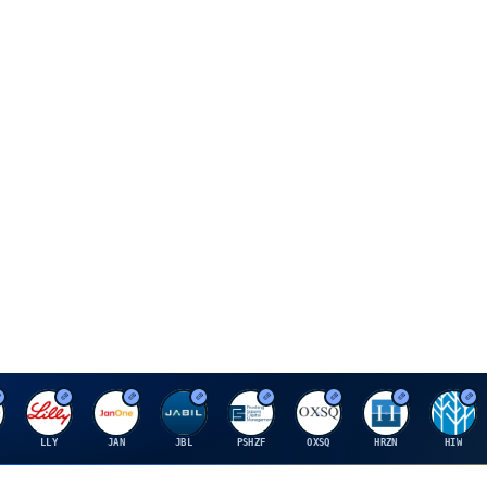
E
J
J
P
O
H
H
LLY
JAN
JBL
PSHZF
OXSQ
HRZN
HIW