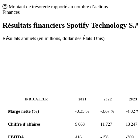
Montant de trésorerie rapporté au nombre d’actions.
Finances
Résultats financiers Spotify Technology S.
Résultats annuels (en millions, dollar des États-Unis)
INDICATEUR
2021
2022
2023
Valeurs en millions (dollar des États-Unis)
Marge nette (%)
-0,35 %
-3,67 %
-4,02 
Chiffre d'affaires
9 668
11 727
13 247
EBITDA
416
-158
-309