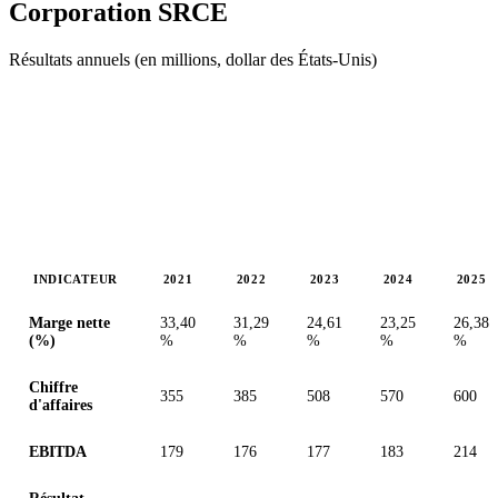
Corporation
SRCE
Résultats annuels (en millions, dollar des États-Unis)
INDICATEUR
2021
2022
2023
2024
2025
Valeurs en millions (dollar des États-Unis)
Marge nette
33,40
31,29
24,61
23,25
26,38
(%)
%
%
%
%
%
Chiffre
355
385
508
570
600
d'affaires
EBITDA
179
176
177
183
214