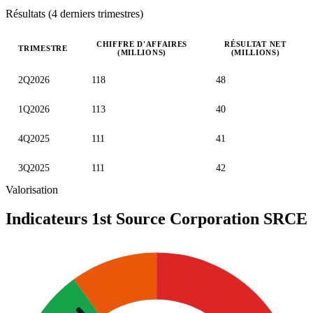
Résultats (4 derniers trimestres)
CHIFFRE D'AFFAIRES
RÉSULTAT NET
TRIMESTRE
(MILLIONS)
(MILLIONS)
Valeurs trimestrielles en millions (dollar des États-Unis)
2Q2026
118
48
1Q2026
113
40
4Q2025
111
41
3Q2025
111
42
Valorisation
Indicateurs 1st Source Corporation
SRCE