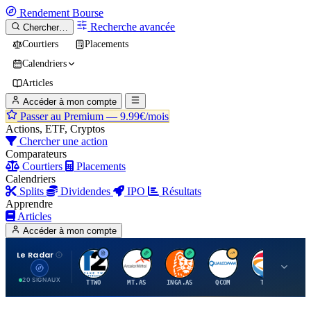
Rendement
Bourse
Recherche avancée
Chercher…
Courtiers
Placements
Calendriers
Articles
Accéder à mon compte
Passer au Premium —
9.99€/mois
Actions, ETF, Cryptos
Chercher une action
Comparateurs
Courtiers
Placements
Calendriers
Splits
Dividendes
IPO
Résultats
Apprendre
Articles
Accéder à mon compte
Le Radar
T
A
I
Q
T
20 SIGNAUX
TTWO
MT.AS
INGA.AS
QCOM
TTE
VK.