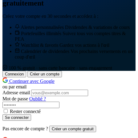
gratuitement
Créez votre compte en 30 secondes et accédez à :
Alertes personnalisées
Dividendes & variations de cours
Portefeuilles illimités
Suivez tous vos comptes titres &
PEA
Watchlist & favoris
Gardez vos actions à l'œil
Calendrier de dividendes
Vos prochains versements en un
coup d'œil
100 % gratuit · sans carte bancaire · sans engagement
Connexion
Créer un compte
Continuer avec Google
ou par email
Adresse email
Mot de passe
Oublié ?
Rester connecté
Se connecter
Pas encore de compte ?
Créer un compte gratuit