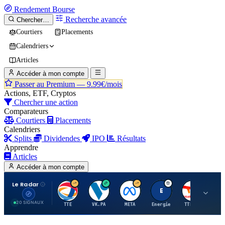
Rendement
Bourse
Recherche avancée
Chercher…
Courtiers
Placements
Calendriers
Articles
Accéder à mon compte
Passer au Premium —
9.99€/mois
Actions, ETF, Cryptos
Chercher une action
Comparateurs
Courtiers
Placements
Calendriers
Splits
Dividendes
IPO
Résultats
Apprendre
Articles
Accéder à mon compte
Le Radar
T
V
M
E
T
20 SIGNAUX
TTE
VK.PA
META
Energie
TTE.PA
RMS