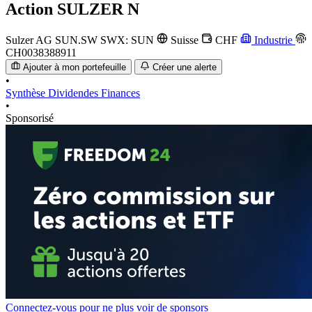
Action
SULZER N
Sulzer AG
SUN.SW
SWX: SUN
Suisse
CHF
Industrie
CH0038388911
Ajouter à mon portefeuille
Créer une alerte
•
Synthèse
Dividendes
Finances
•
Sponsorisé
Connectez-vous pour ne plus voir de sponsors