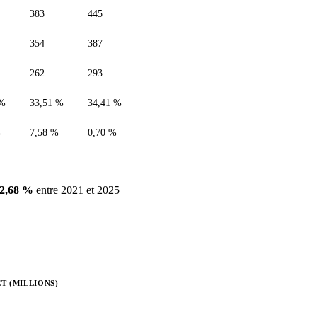
383
445
354
387
262
293
 %
33,51 %
34,41 %
%
7,58 %
0,70 %
12,68 %
entre 2021 et 2025
T (MILLIONS)