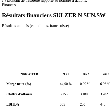
Montant de trésorerie rapporté au nombre d’actions.
Finances
Résultats financiers SULZER N
SUN.SW
Résultats annuels (en millions, franc suisse)
INDICATEUR
2021
2022
2023
Valeurs en millions (franc suisse)
Marge nette (%)
44,90 %
0,90 %
6,98 
Chiffre d'affaires
3 155
3 180
3 282
EBITDA
355
250
440