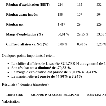
Résultat d'exploitation (EBIT)
224
135
332
Résultat avant impôts
198
107
304
Résultat net
1 417
29
229
Marge d'exploitation (%)
30,01 %
29,55 %
33,05
Chiffre d'affaires vs. N-1 (%)
0,00 %
0,78 %
3,20 
Quelques points importants à retenir
Le chiffre d'affaires de la société SULZER N a
augmenté de 
Son résultat net a
diminué de -79,33 %
La marge d'exploitation
est passée de 30,01% à 34,41%
La marge nette
est passée de 44,90% à 8,24%
Résultats (4 derniers trimestres)
TRIMESTRE
CHIFFRE D'AFFAIRES (MILLIONS)
RÉSULTAT NE
Valeurs trimestrielles en millions (franc suisse)
Valorisation