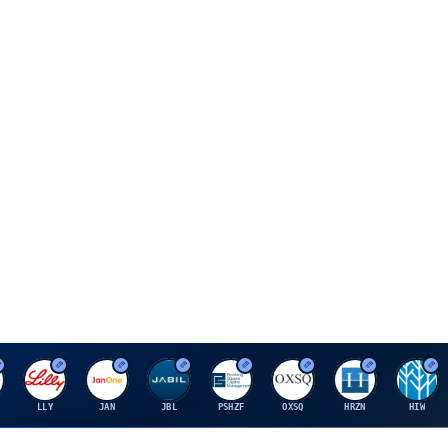
E
J
J
P
O
H
H
LLY
JAN
JBL
PSHZF
OXSQ
HRZN
HIW