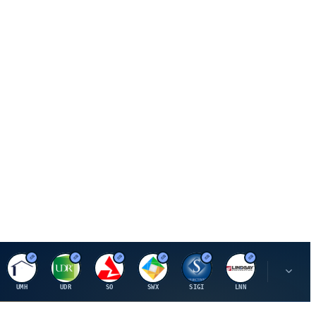
U
U
S
S
S
L
R
UMH
UDR
SO
SWX
SIGI
LNN
ROK