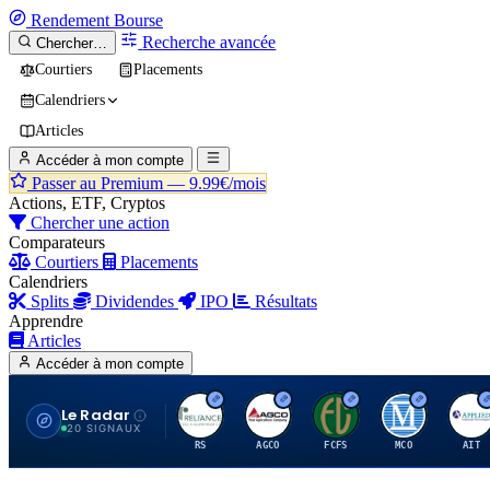
Rendement
Bourse
Recherche avancée
Chercher…
Courtiers
Placements
Calendriers
Articles
Accéder à mon compte
Passer au Premium —
9.99€/mois
Actions, ETF, Cryptos
Chercher une action
Comparateurs
Courtiers
Placements
Calendriers
Splits
Dividendes
IPO
Résultats
Apprendre
Articles
Accéder à mon compte
Le Radar
R
A
F
M
A
20 SIGNAUX
RS
AGCO
FCFS
MCO
AIT