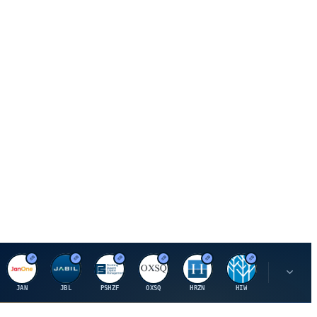
J
J
P
O
H
H
U
JAN
JBL
PSHZF
OXSQ
HRZN
HIW
UMH