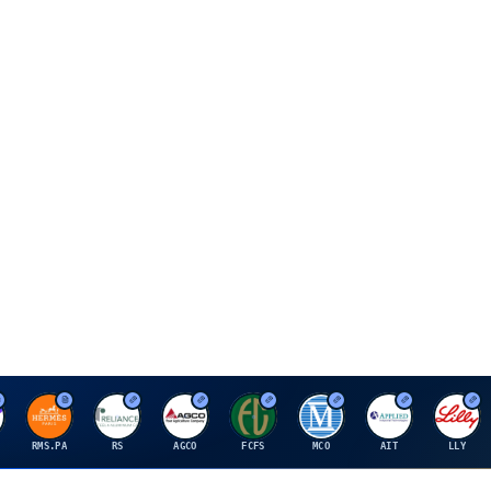
H
R
A
F
M
A
E
RMS.PA
RS
AGCO
FCFS
MCO
AIT
LLY