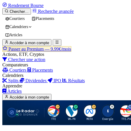
Rendement
Bourse
Recherche avancée
Chercher…
Courtiers
Placements
Calendriers
Articles
Accéder à mon compte
Passer au Premium —
9.99€/mois
Actions, ETF, Cryptos
Chercher une action
Comparateurs
Courtiers
Placements
Calendriers
Splits
Dividendes
IPO
Résultats
Apprendre
Articles
Accéder à mon compte
Le Radar
T
V
M
E
T
20 SIGNAUX
TTE
VK.PA
META
Energie
TTE.PA