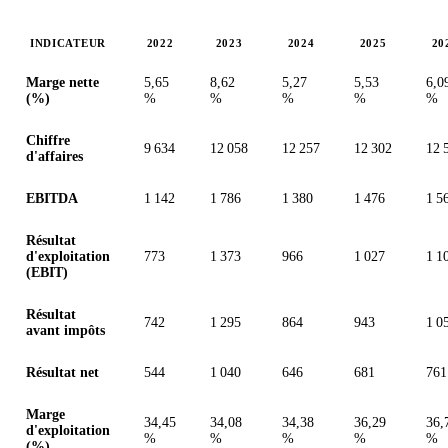
INDICATEUR
2022
2023
2024
2025
20
Valeurs en millions (couronne suédoise)
Marge nette
5,65
8,62
5,27
5,53
6,0
(%)
%
%
%
%
%
Chiffre
9 634
12 058
12 257
12 302
12 
d'affaires
EBITDA
1 142
1 786
1 380
1 476
1 5
Résultat
d'exploitation
773
1 373
966
1 027
1 1
(EBIT)
Résultat
742
1 295
864
943
1 0
avant impôts
Résultat net
544
1 040
646
681
761
Marge
34,45
34,08
34,38
36,29
36,
d'exploitation
%
%
%
%
%
(%)