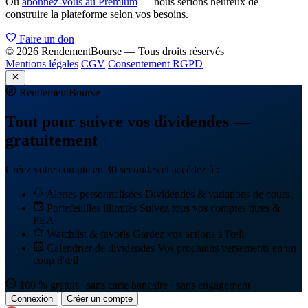
Ou
abonnez-vous au Premium
— nous serions heureux de
construire la plateforme selon vos besoins.
Faire un don
© 2026 RendementBourse — Tous droits réservés
Mentions légales
CGV
Consentement RGPD
Rendement
Bourse
Tout pour suivre vos dividendes —
gratuitement
Créez votre compte en 30 secondes et accédez à :
Alertes personnalisées
Dividendes & variations de cours
Portefeuilles illimités
Suivez tous vos comptes titres &
PEA
Watchlist & favoris
Gardez vos actions à l'œil
Calendrier de dividendes
Vos prochains versements en un
coup d'œil
100 % gratuit · sans carte bancaire · sans engagement
Connexion
Créer un compte