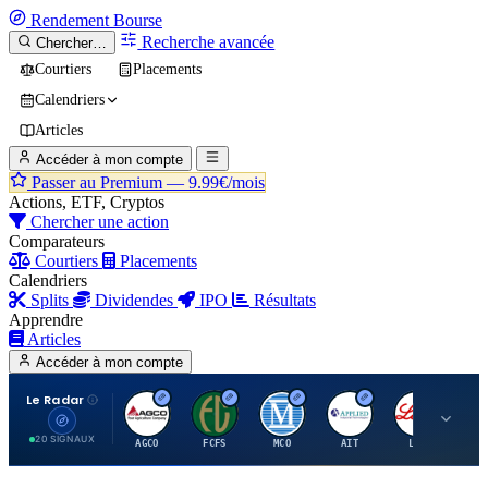
Rendement
Bourse
Recherche avancée
Chercher…
Courtiers
Placements
Calendriers
Articles
Accéder à mon compte
Passer au Premium —
9.99€/mois
Actions, ETF, Cryptos
Chercher une action
Comparateurs
Courtiers
Placements
Calendriers
Splits
Dividendes
IPO
Résultats
Apprendre
Articles
Accéder à mon compte
Le Radar
A
F
M
A
E
20 SIGNAUX
AGCO
FCFS
MCO
AIT
LLY
JA