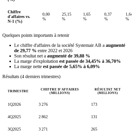
Chiffre
0,00
25,15
1,65
0,37
1,6
d'affaires vs.
%
%
%
%
%
N-1 (%)
Quelques points importants à retenir
Le chiffre d'affaires de la société Systemair AB a
augmenté
de 29,77 %
entre 2022 et 2026
Son résultat net a
augmenté de 39,88 %
La marge d'exploitation
est passée de 34,45% à 36,70%
La marge nette
est passée de 5,65% à 6,09%
Résultats (4 derniers trimestres)
CHIFFRE D'AFFAIRES
RÉSULTAT NET
TRIMESTRE
(MILLIONS)
(MILLIONS)
Valeurs trimestrielles en millions (couronne suédoise)
1Q2026
3 276
173
4Q2025
2 862
131
3Q2025
3 271
265