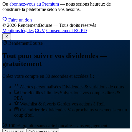
Ou
abonnez-vous au Premium
— nous serions heureux de
construire la plateforme selon vos besoins.
Faire un don
© 2026 RendementBourse — Tous droits réservés
Mentions légales
CGV
Consentement RGPD
Rendement
Bourse
Tout pour suivre vos dividendes —
gratuitement
Créez votre compte en 30 secondes et accédez à :
Alertes personnalisées
Dividendes & variations de cours
Portefeuilles illimités
Suivez tous vos comptes titres &
PEA
Watchlist & favoris
Gardez vos actions à l'œil
Calendrier de dividendes
Vos prochains versements en un
coup d'œil
100 % gratuit · sans carte bancaire · sans engagement
Connexion
Créer un compte