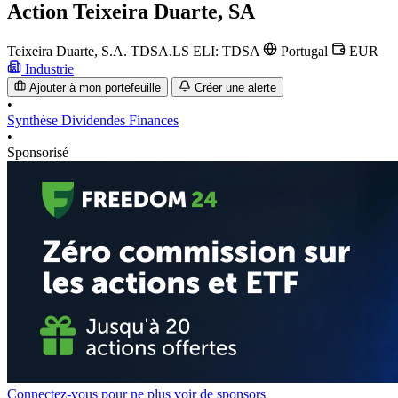
Action
Teixeira Duarte, SA
Teixeira Duarte, S.A.
TDSA.LS
ELI: TDSA
Portugal
EUR
Industrie
Ajouter à mon portefeuille
Créer une alerte
•
Synthèse
Dividendes
Finances
•
Sponsorisé
Connectez-vous pour ne plus voir de sponsors