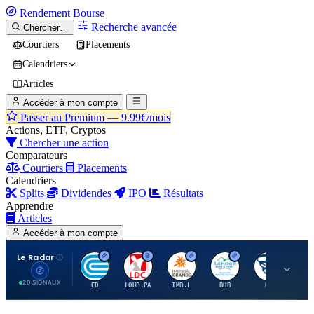
Rendement
Bourse
Recherche avancée
Chercher…
Courtiers
Placements
Calendriers
Articles
Accéder à mon compte
Passer au Premium —
9.99€/mois
Actions, ETF, Cryptos
Chercher une action
Comparateurs
Courtiers
Placements
Calendriers
Splits
Dividendes
IPO
Résultats
Apprendre
Articles
Accéder à mon compte
Le Radar
C
L
I
B
B
20 SIGNAUX
ED
LOUP.PA
IMB.L
BHB
BC
CN