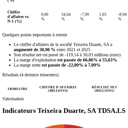
(%)
Chiffre
0,00
54,64
-7,99
1,03
-8,94
d'affaires vs.
%
%
%
%
%
N-1 (%)
Quelques points importants à retenir
Le chiffre d'affaires de la société Teixeira Duarte, SA a
augmenté de 30,90 %
entre 2021 et 2025
Son résultat net est passé de -119,14 à 50,03 millions (euro)
La marge d'exploitation
est passée de 66,86% à 55,63%
La marge nette
est passée de -22,09% à 7,09%
Résultats (4 derniers trimestres)
CHIFFRE D'AFFAIRES
RÉSULTAT NET
TRIMESTRE
(MILLIONS)
(MILLIONS)
Valeurs trimestrielles en millions (euro)
Valorisation
Indicateurs Teixeira Duarte, SA
TDSA.LS