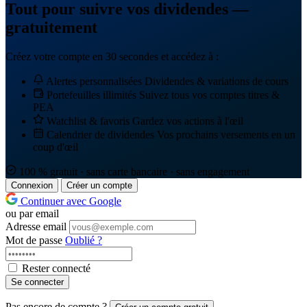
Tout pour suivre vos dividendes —
gratuitement
Créez votre compte en 30 secondes et accédez à :
Alertes personnalisées
Dividendes & variations de cours
Portefeuilles illimités
Suivez tous vos comptes titres &
PEA
Watchlist & favoris
Gardez vos actions à l'œil
Calendrier de dividendes
Vos prochains versements en un
coup d'œil
100 % gratuit · sans carte bancaire · sans engagement
Connexion
Créer un compte
Continuer avec Google
ou par email
Adresse email
Mot de passe
Oublié ?
Rester connecté
Se connecter
Pas encore de compte ?