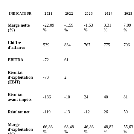
INDICATEUR
2021
2022
2023
2024
2025
Valeurs en millions (euro)
Marge nette
-22,09
-1,59
-1,53
3,31
7,09
(%)
%
%
%
%
%
Chiffre
539
834
767
775
706
d'affaires
EBITDA
-72
61
Résultat
d'exploitation
-73
2
(EBIT)
Résultat
-136
-10
24
40
81
avant impôts
Résultat net
-119
-13
-12
26
50
Marge
66,86
68,48
46,86
48,82
55,63
d'exploitation
%
%
%
%
%