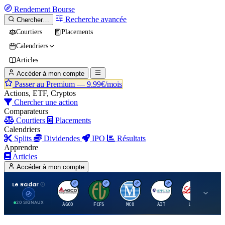
Rendement
Bourse
Recherche avancée
Chercher…
Courtiers
Placements
Calendriers
Articles
Accéder à mon compte
Passer au Premium —
9.99€/mois
Actions, ETF, Cryptos
Chercher une action
Comparateurs
Courtiers
Placements
Calendriers
Splits
Dividendes
IPO
Résultats
Apprendre
Articles
Accéder à mon compte
Le Radar
A
F
M
A
E
20 SIGNAUX
AGCO
FCFS
MCO
AIT
LLY
JA