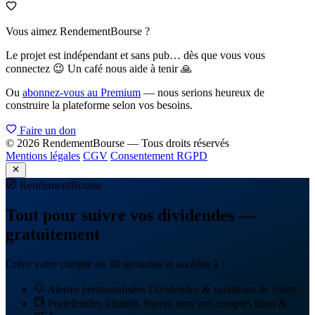
Vous aimez RendementBourse ?
Le projet est indépendant et sans pub… dès que vous vous
connectez 😉 Un café nous aide à tenir 🙏
Ou
abonnez-vous au Premium
— nous serions heureux de
construire la plateforme selon vos besoins.
Faire un don
© 2026 RendementBourse — Tous droits réservés
Mentions légales
CGV
Consentement RGPD
Rendement
Bourse
Tout pour suivre vos dividendes —
gratuitement
Créez votre compte en 30 secondes et accédez à :
Alertes personnalisées
Dividendes & variations de cours
Portefeuilles illimités
Suivez tous vos comptes titres &