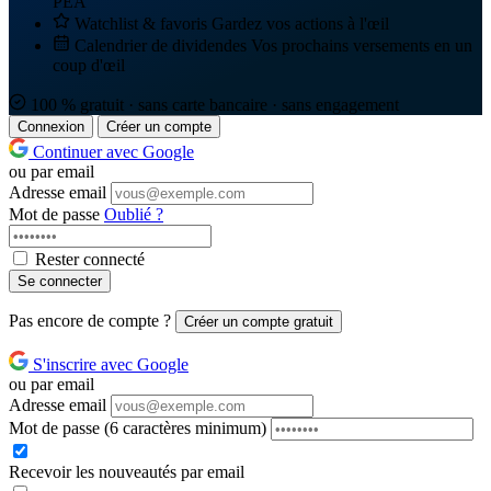
PEA
Watchlist & favoris
Gardez vos actions à l'œil
Calendrier de dividendes
Vos prochains versements en un
coup d'œil
100 % gratuit · sans carte bancaire · sans engagement
Connexion
Créer un compte
Continuer avec Google
ou par email
Adresse email
Mot de passe
Oublié ?
Rester connecté
Se connecter
Pas encore de compte ?
Créer un compte gratuit
S'inscrire avec Google
ou par email
Adresse email
Mot de passe
(6 caractères minimum)
Recevoir les nouveautés par email