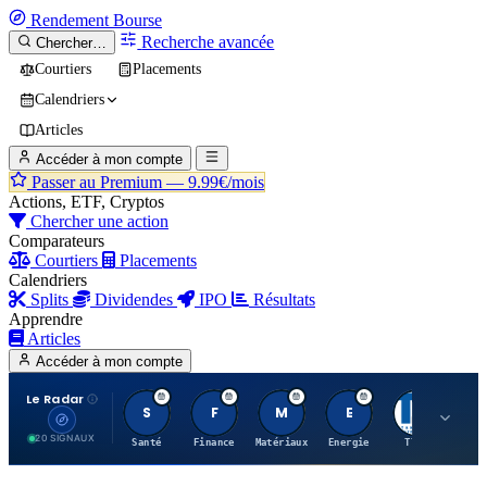
Rendement
Bourse
Recherche avancée
Chercher…
Courtiers
Placements
Calendriers
Articles
Accéder à mon compte
Passer au Premium —
9.99€/mois
Actions, ETF, Cryptos
Chercher une action
Comparateurs
Courtiers
Placements
Calendriers
Splits
Dividendes
IPO
Résultats
Apprendre
Articles
Accéder à mon compte
Le Radar
S
F
M
E
T
20 SIGNAUX
Santé
Finance
Matériaux
Energie
TTWO
MT.