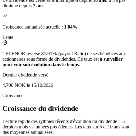
Le dividende est versé sans interruption depuis
16 ans
. Il n'a pas
diminué depuis
7 ans
.
Croissance annualisée actuelle :
1.04%
.
Lente
TELENOR reverse
81.91%
(payout Ratio) de ses bénéfices aux
actionnaires sous forme de dividendes. Ce taux est
à surveiller
pour voir son évolution dans le temps
.
Dernier dividende versé
4,700 NOK
le 15/10/2026
Croissance
Croissance du dividende
Lecture rapide des rythmes récents d'évolution du dividende : 12
derniers mois vs. années précédentes. Les taux sur 5 et 10 ans sont
des moyennes annualisées.