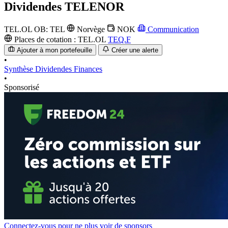
Dividendes
TELENOR
TEL.OL
OB: TEL
Norvège
NOK
Communication
Places de cotation :
TEL.OL
TEQ.F
Ajouter à mon portefeuille
Créer une alerte
•
Synthèse
Dividendes
Finances
•
Sponsorisé
Connectez-vous pour ne plus voir de sponsors