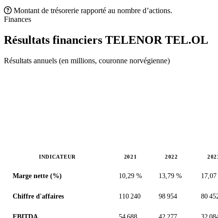
Montant de trésorerie rapporté au nombre d’actions.
Finances
Résultats financiers TELENOR
TEL.OL
Résultats annuels (en millions, couronne norvégienne)
INDICATEUR
2021
2022
202
Valeurs en millions (couronne norvégienne)
Marge nette (%)
10,29 %
13,79 %
17,07
Chiffre d'affaires
110 240
98 954
80 45
EBITDA
54 688
42 277
32 08