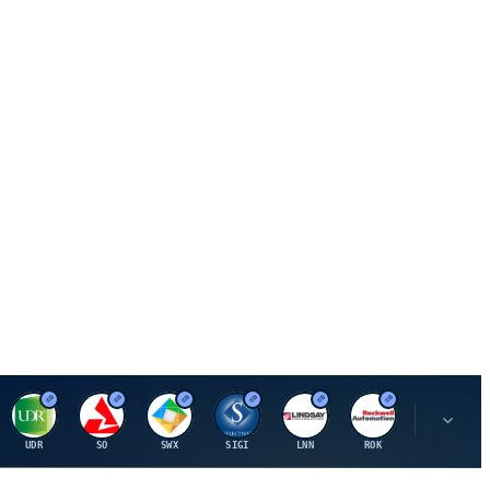
U
S
S
S
L
R
P
UDR
SO
SWX
SIGI
LNN
ROK
PSMT