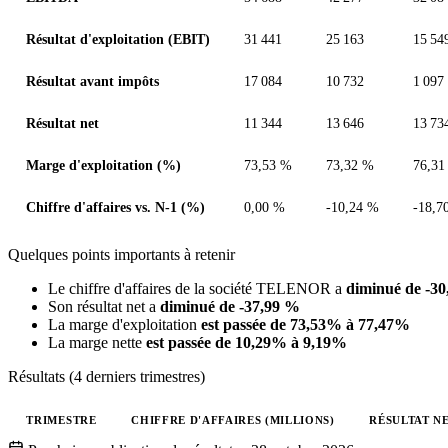
Résultat d'exploitation (EBIT)
31 441
25 163
15 54
Résultat avant impôts
17 084
10 732
1 097
Résultat net
11 344
13 646
13 73
Marge d'exploitation (%)
73,53 %
73,32 %
76,31
Chiffre d'affaires vs. N-1 (%)
0,00 %
-10,24 %
-18,7
Quelques points importants à retenir
Le chiffre d'affaires de la société TELENOR a
diminué de -3
Son résultat net a
diminué de -37,99 %
La marge d'exploitation
est passée de 73,53% à 77,47%
La marge nette
est passée de 10,29% à 9,19%
Résultats (4 derniers trimestres)
TRIMESTRE
CHIFFRE D'AFFAIRES (MILLIONS)
RÉSULTAT NE
Valeurs trimestrielles en millions (couronne norvégienne)