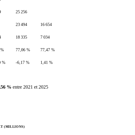
9
25 256
23 494
16 654
4
18 335
7 034
 %
77,06 %
77,47 %
0 %
-6,17 %
1,41 %
0,56 %
entre 2021 et 2025
T (MILLIONS)