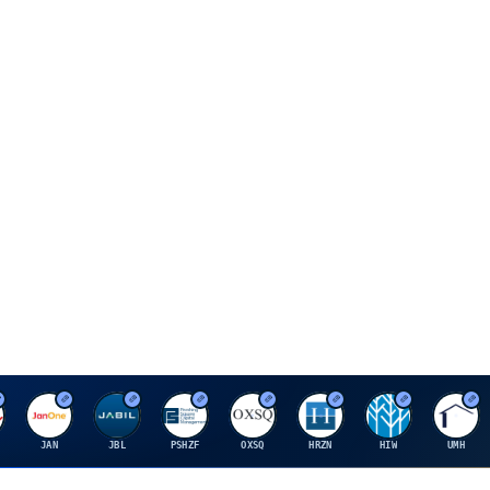
J
J
P
O
H
H
U
JAN
JBL
PSHZF
OXSQ
HRZN
HIW
UMH