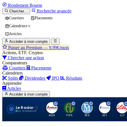
Rendement
Bourse
Recherche avancée
Chercher…
Courtiers
Placements
Calendriers
Articles
Accéder à mon compte
Passer au Premium —
9.99€/mois
Actions, ETF, Cryptos
Chercher une action
Comparateurs
Courtiers
Placements
Calendriers
Splits
Dividendes
IPO
Résultats
Apprendre
Articles
Accéder à mon compte
Le Radar
A
F
M
A
E
20 SIGNAUX
AGCO
FCFS
MCO
AIT
LLY