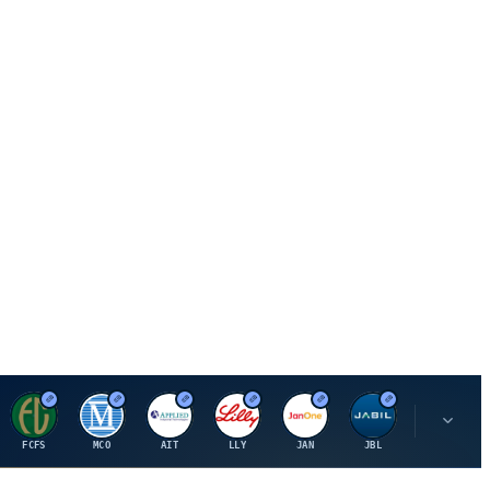
F
M
A
E
J
J
P
FCFS
MCO
AIT
LLY
JAN
JBL
PSHZF