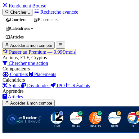
Rendement
Bourse
Recherche avancée
Chercher…
Courtiers
Placements
Calendriers
Articles
Accéder à mon compte
Passer au Premium —
9.99€/mois
Actions, ETF, Cryptos
Chercher une action
Comparateurs
Courtiers
Placements
Calendriers
Splits
Dividendes
IPO
Résultats
Apprendre
Articles
Accéder à mon compte
Le Radar
T
A
I
Q
T
20 SIGNAUX
TTWO
MT.AS
INGA.AS
QCOM
TTE