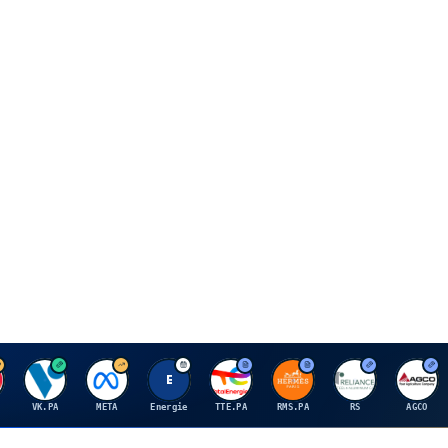
V
M
E
T
H
R
A
VK.PA
META
Energie
TTE.PA
RMS.PA
RS
AGCO