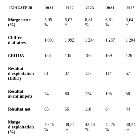
INDICATEUR
2021
2022
2023
2024
2025
Valeurs en millions (dollar des États-Unis)
Marge nette
5,95
6,07
8,81
6,51
3,64
(%)
%
%
%
%
%
Chiffre
1 091
1 092
1 244
1 287
1 204
d'affaires
EBITDA
134
135
188
169
126
Résultat
d'exploitation
81
87
137
114
67
(EBIT)
Résultat
74
80
124
105
58
avant impôts
Résultat net
65
66
110
84
44
Marge
40,15
38,54
42,44
42,75
40,24
d'exploitation
%
%
%
%
%
(%)