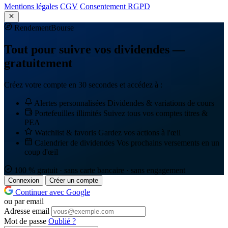
Mentions légales
CGV
Consentement RGPD
Rendement
Bourse
Tout pour suivre vos dividendes —
gratuitement
Créez votre compte en 30 secondes et accédez à :
Alertes personnalisées
Dividendes & variations de cours
Portefeuilles illimités
Suivez tous vos comptes titres &
PEA
Watchlist & favoris
Gardez vos actions à l'œil
Calendrier de dividendes
Vos prochains versements en un
coup d'œil
100 % gratuit · sans carte bancaire · sans engagement
Connexion
Créer un compte
Continuer avec Google
ou par email
Adresse email
Mot de passe
Oublié ?