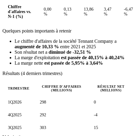
Chiffre
0,00
0,13
13,86
3,47
-6,47
d'affaires vs.
%
%
%
%
%
N-1 (%)
Quelques points importants à retenir
Le chiffre d'affaires de la société Tennant Company a
augmenté de 10,33 %
entre 2021 et 2025
Son résultat net a
diminué de -32,51 %
La marge d'exploitation
est passée de 40,15% à 40,24%
La marge nette
est passée de 5,95% à 3,64%
Résultats (4 derniers trimestres)
CHIFFRE D'AFFAIRES
RÉSULTAT NET
TRIMESTRE
(MILLIONS)
(MILLIONS)
Valeurs trimestrielles en millions (dollar des États-Unis)
1Q2026
298
0
4Q2025
292
-4
3Q2025
303
15