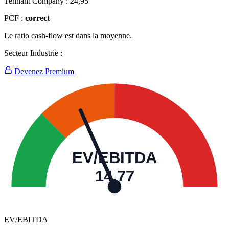
Tennant Company :
24,95
PCF :
correct
Le ratio cash-flow est dans la moyenne.
Secteur Industrie :
Devenez Premium
EV/EBITDA
14,77
EV/EBITDA