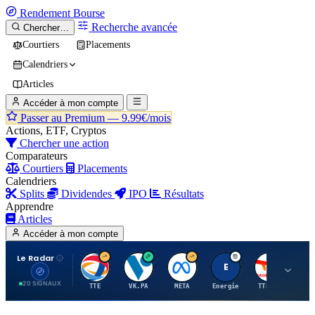
Rendement
Bourse
Recherche avancée
Chercher…
Courtiers
Placements
Calendriers
Articles
Accéder à mon compte
Passer au Premium —
9.99€/mois
Actions, ETF, Cryptos
Chercher une action
Comparateurs
Courtiers
Placements
Calendriers
Splits
Dividendes
IPO
Résultats
Apprendre
Articles
Accéder à mon compte
Le Radar
T
V
M
E
T
20 SIGNAUX
TTE
VK.PA
META
Energie
TTE.PA
RMS