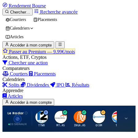
Rendement
Bourse
Recherche avancée
Chercher…
Courtiers
Placements
Calendriers
Articles
Accéder à mon compte
Passer au Premium —
9.99€/mois
Actions, ETF, Cryptos
Chercher une action
Comparateurs
Courtiers
Placements
Calendriers
Splits
Dividendes
IPO
Résultats
Apprendre
Articles
Accéder à mon compte
Le Radar
T
A
I
Q
T
20 SIGNAUX
TTWO
MT.AS
INGA.AS
QCOM
TTE
VK.