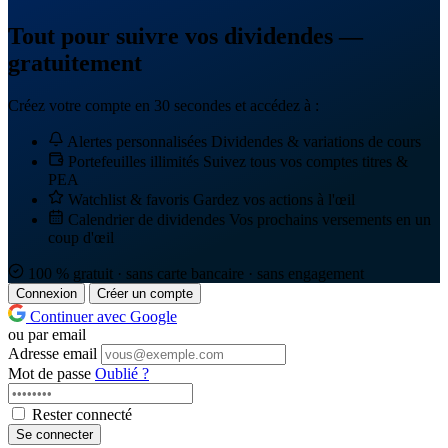
Tout pour suivre vos dividendes —
gratuitement
Créez votre compte en 30 secondes et accédez à :
Alertes personnalisées
Dividendes & variations de cours
Portefeuilles illimités
Suivez tous vos comptes titres &
PEA
Watchlist & favoris
Gardez vos actions à l'œil
Calendrier de dividendes
Vos prochains versements en un
coup d'œil
100 % gratuit · sans carte bancaire · sans engagement
Connexion
Créer un compte
Continuer avec Google
ou par email
Adresse email
Mot de passe
Oublié ?
Rester connecté
Se connecter