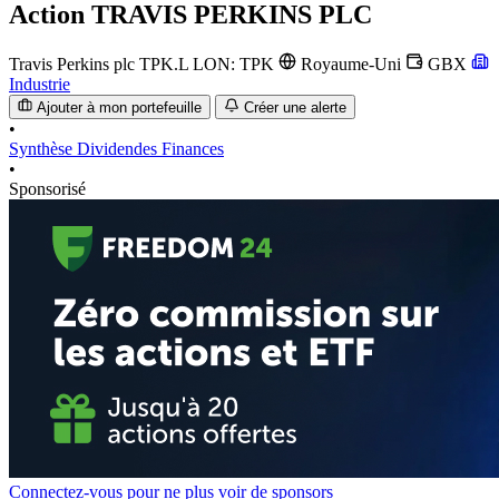
Action
TRAVIS PERKINS PLC
Travis Perkins plc
TPK.L
LON: TPK
Royaume-Uni
GBX
Industrie
Ajouter à mon portefeuille
Créer une alerte
•
Synthèse
Dividendes
Finances
•
Sponsorisé
Connectez-vous pour ne plus voir de sponsors