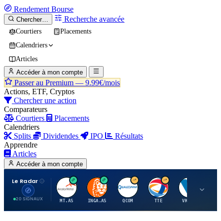
Rendement
Bourse
Recherche avancée
Chercher…
Courtiers
Placements
Calendriers
Articles
Accéder à mon compte
Passer au Premium —
9.99€/mois
Actions, ETF, Cryptos
Chercher une action
Comparateurs
Courtiers
Placements
Calendriers
Splits
Dividendes
IPO
Résultats
Apprendre
Articles
Accéder à mon compte
Le Radar
A
I
Q
T
V
20 SIGNAUX
MT.AS
INGA.AS
QCOM
TTE
VK.PA
ME