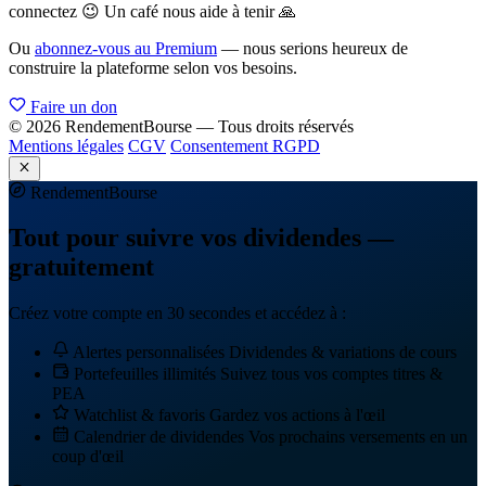
connectez 😉 Un café nous aide à tenir 🙏
Ou
abonnez-vous au Premium
— nous serions heureux de
construire la plateforme selon vos besoins.
Faire un don
© 2026 RendementBourse — Tous droits réservés
Mentions légales
CGV
Consentement RGPD
Rendement
Bourse
Tout pour suivre vos dividendes —
gratuitement
Créez votre compte en 30 secondes et accédez à :
Alertes personnalisées
Dividendes & variations de cours
Portefeuilles illimités
Suivez tous vos comptes titres &
PEA
Watchlist & favoris
Gardez vos actions à l'œil
Calendrier de dividendes
Vos prochains versements en un
coup d'œil