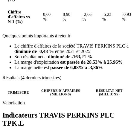
Chiffre
0,00
8,90
-2,66
-5,23
-0,93
d'affaires vs.
%
%
%
%
%
N-1 (%)
Quelques points importants à retenir
Le chiffre d'affaires de la société TRAVIS PERKINS PLC a
diminué de -0,48 %
entre 2021 et 2025
Son résultat net a
diminué de -163,21 %
La marge d'exploitation
est passée de 28,53% à 25,96%
La marge nette
est passée de 6,08% à -3,86%
Résultats (4 derniers trimestres)
CHIFFRE D'AFFAIRES
RÉSULTAT NET
TRIMESTRE
(MILLIONS)
(MILLIONS)
Valeurs trimestrielles en millions (GBX)
Valorisation
Indicateurs TRAVIS PERKINS PLC
TPK.L