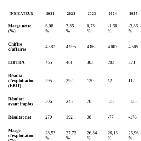
INDICATEUR
2021
2022
2023
2024
2025
Valeurs en millions (GBX)
Marge nette
6,08
3,85
0,78
-1,68
-3,86
(%)
%
%
%
%
%
Chiffre
4 587
4 995
4 862
4 607
4 565
d'affaires
EBITDA
465
461
303
203
273
Résultat
d'exploitation
295
292
120
12
112
(EBIT)
Résultat
306
245
70
-38
-135
avant impôts
Résultat net
279
192
38
-77
-176
Marge
28,53
27,72
26,84
26,13
25,96
d'exploitation
%
%
%
%
%
(%)