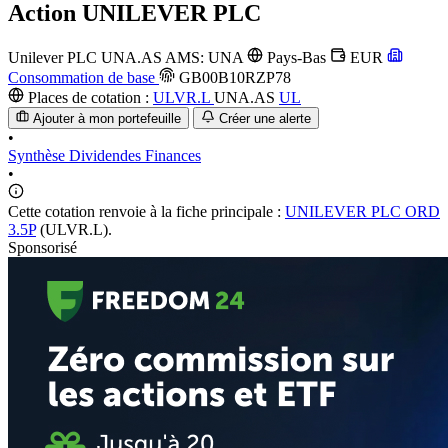
Action
UNILEVER PLC
Unilever PLC
UNA.AS
AMS: UNA
Pays-Bas
EUR
Consommation de base
GB00B10RZP78
Places de cotation :
ULVR.L
UNA.AS
UL
Ajouter à mon portefeuille
Créer une alerte
•
Synthèse
Dividendes
Finances
•
Cette cotation renvoie à la fiche principale :
UNILEVER PLC ORD
3.5P
(ULVR.L).
Sponsorisé