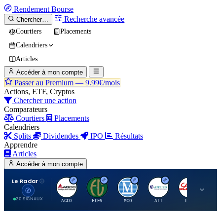
Rendement
Bourse
Recherche avancée
Chercher…
Courtiers
Placements
Calendriers
Articles
Accéder à mon compte
Passer au Premium —
9.99€/mois
Actions, ETF, Cryptos
Chercher une action
Comparateurs
Courtiers
Placements
Calendriers
Splits
Dividendes
IPO
Résultats
Apprendre
Articles
Accéder à mon compte
Le Radar
A
F
M
A
E
20 SIGNAUX
AGCO
FCFS
MCO
AIT
LLY
JA