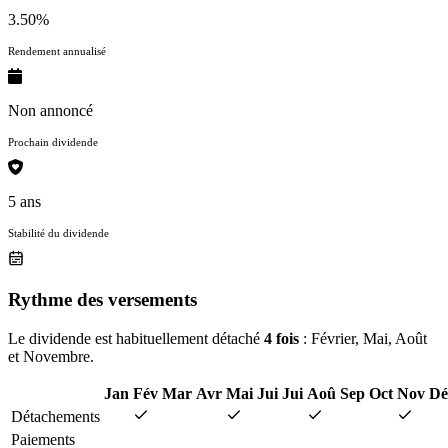
3.50%
Rendement annualisé
Non annoncé
Prochain dividende
5 ans
Stabilité du dividende
Rythme des versements
Le dividende est habituellement détaché
4 fois
: Février, Mai, Août
et Novembre.
Jan
Fév
Mar
Avr
Mai
Jui
Jui
Aoû
Sep
Oct
Nov
Dé
Détachements
Paiements