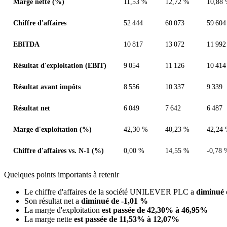
Marge nette (%)
11,53 %
12,72 %
10,88
Chiffre d'affaires
52 444
60 073
59 604
EBITDA
10 817
13 072
11 992
Résultat d'exploitation (EBIT)
9 054
11 126
10 414
Résultat avant impôts
8 556
10 337
9 339
Résultat net
6 049
7 642
6 487
Marge d'exploitation (%)
42,30 %
40,23 %
42,24
Chiffre d'affaires vs. N-1 (%)
0,00 %
14,55 %
-0,78 
Quelques points importants à retenir
Le chiffre d'affaires de la société UNILEVER PLC a
diminué 
Son résultat net a
diminué de -1,01 %
La marge d'exploitation
est passée de 42,30% à 46,95%
La marge nette
est passée de 11,53% à 12,07%