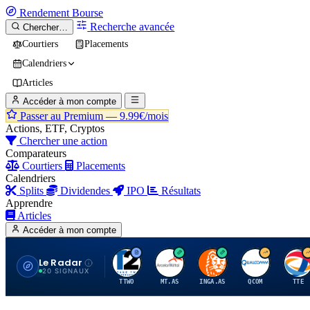
Rendement
Bourse
Recherche avancée
Chercher…
Courtiers
Placements
Calendriers
Articles
Accéder à mon compte
Passer au Premium —
9.99€/mois
Actions, ETF, Cryptos
Chercher une action
Comparateurs
Courtiers
Placements
Calendriers
Splits
Dividendes
IPO
Résultats
Apprendre
Articles
Accéder à mon compte
Le Radar
T
A
I
Q
T
20 SIGNAUX
TTWO
MT.AS
INGA.AS
QCOM
TTE