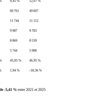
 %
9,45 %
12,07 %
60 761
49 607
11 744
11 112
9 987
9 783
8 869
8 539
5 744
5 988
 %
45,05 %
46,95 %
%
1,94 %
-18,36 %
de -5,41 %
entre 2021 et 2025