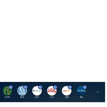
F
M
A
E
J
J
P
FCFS
MCO
AIT
LLY
JAN
JBL
PSHZF