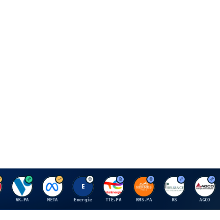
V
M
E
T
H
R
A
VK.PA
META
Energie
TTE.PA
RMS.PA
RS
AGCO