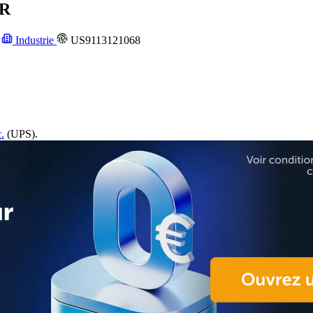
 R
R
Industrie
US9113121068
.
(UPS).