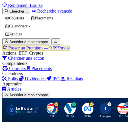
Rendement
Bourse
Recherche avancée
Chercher…
Courtiers
Placements
Calendriers
Articles
Accéder à mon compte
Passer au Premium —
9.99€/mois
Actions, ETF, Cryptos
Chercher une action
Comparateurs
Courtiers
Placements
Calendriers
Splits
Dividendes
IPO
Résultats
Apprendre
Articles
Accéder à mon compte
Le Radar
T
V
M
E
T
20 SIGNAUX
TTE
VK.PA
META
Energie
TTE.PA