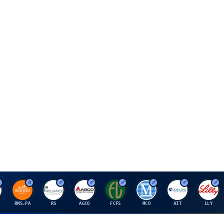
H
R
A
F
M
A
E
RMS.PA
RS
AGCO
FCFS
MCO
AIT
LLY