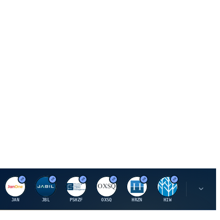
J
J
P
O
H
H
U
JAN
JBL
PSHZF
OXSQ
HRZN
HIW
UMH