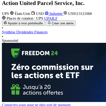
Action
United Parcel Service, Inc.
UPS
États-Unis
USD
Industrie
US9113121068
Places de cotation :
UPS
UPAB.F
Ajouter à mon portefeuille
Créer une alerte
•
Synthèse
Dividendes
Finances
•
Sponsorisé
Connectez-vous pour ne plus voir de sponsors