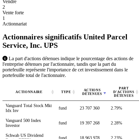
Vendre
2
Vente forte
1
Actionnariat
Actionnaires significatifs United Parcel
Service, Inc.
UPS
La part d'actions détenues indique le pourcentage des actions de
l'entreprise détenues par l'actionnaire, tandis que la part du
portefeuille représente l'importance de cet investissement dans le
portefeuille total de l'actionnaire.
PART
ACTIONS
ACTIONNAIRE
TYPE
D'ACTIONS
DÉTENUES
DÉTENUES
Vanguard Total Stock Mkt
fund
23 707 360
2.79%
Idx Inv
Vanguard 500 Index
fund
19 397 268
2.28%
Investor
Schwab US Dividend
fund
18 963 978
2.23%