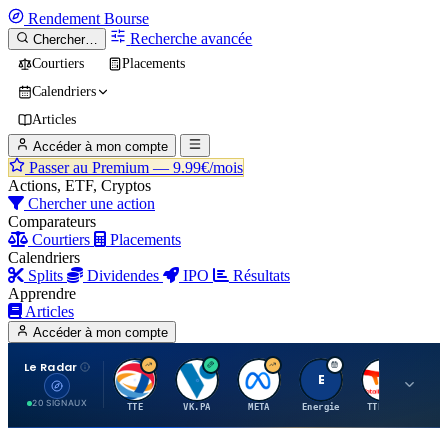
Rendement
Bourse
Recherche avancée
Chercher…
Courtiers
Placements
Calendriers
Articles
Accéder à mon compte
Passer au Premium —
9.99€/mois
Actions, ETF, Cryptos
Chercher une action
Comparateurs
Courtiers
Placements
Calendriers
Splits
Dividendes
IPO
Résultats
Apprendre
Articles
Accéder à mon compte
Le Radar
T
V
M
E
T
20 SIGNAUX
TTE
VK.PA
META
Energie
TTE.PA
RMS