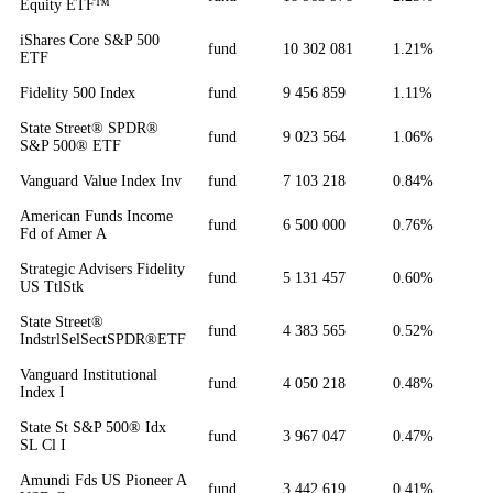
Equity ETF™
iShares Core S&P 500
fund
10 302 081
1.21%
ETF
Fidelity 500 Index
fund
9 456 859
1.11%
State Street® SPDR®
fund
9 023 564
1.06%
S&P 500® ETF
Vanguard Value Index Inv
fund
7 103 218
0.84%
American Funds Income
fund
6 500 000
0.76%
Fd of Amer A
Strategic Advisers Fidelity
fund
5 131 457
0.60%
US TtlStk
State Street®
fund
4 383 565
0.52%
IndstrlSelSectSPDR®ETF
Vanguard Institutional
fund
4 050 218
0.48%
Index I
State St S&P 500® Idx
fund
3 967 047
0.47%
SL Cl I
Amundi Fds US Pioneer A
fund
3 442 619
0.41%