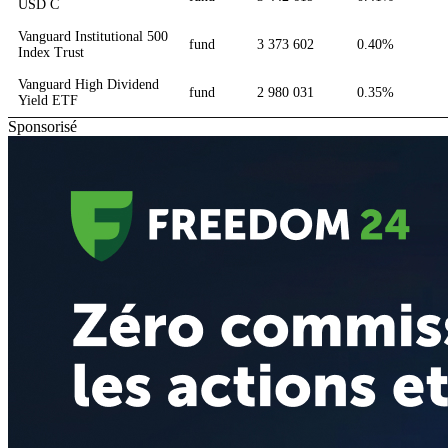
USD C
Vanguard Institutional 500
fund
3 373 602
0.40%
Index Trust
Vanguard High Dividend
fund
2 980 031
0.35%
Yield ETF
Sponsorisé