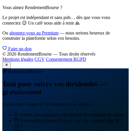
Vous aimez RendementBourse ?
Le projet est indépendant et sans pub… dès que vous vous
connectez 😉 Un café nous aide à tenir 🙏
Ou
abonnez-vous au Premium
— nous serions heureux de
construire la plateforme selon vos besoins.
Faire un don
© 2026 RendementBourse — Tous droits réservés
Mentions légales
CGV
Consentement RGPD
Rendement
Bourse
Tout pour suivre vos dividendes —
gratuitement
Créez votre compte en 30 secondes et accédez à :
Alertes personnalisées
Dividendes & variations de cours
Portefeuilles illimités
Suivez tous vos comptes titres &
PEA