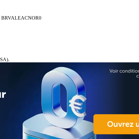
BRVALEACNOR0
SA).