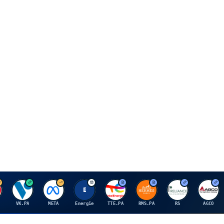
V
M
E
T
H
R
A
VK.PA
META
Energie
TTE.PA
RMS.PA
RS
AGCO