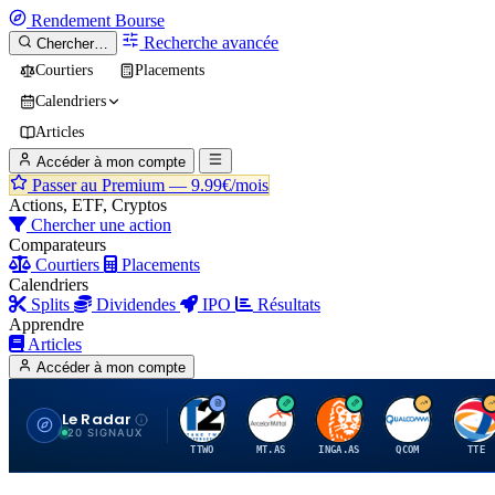
Rendement
Bourse
Recherche avancée
Chercher…
Courtiers
Placements
Calendriers
Articles
Accéder à mon compte
Passer au Premium —
9.99€/mois
Actions, ETF, Cryptos
Chercher une action
Comparateurs
Courtiers
Placements
Calendriers
Splits
Dividendes
IPO
Résultats
Apprendre
Articles
Accéder à mon compte
Le Radar
T
A
I
Q
T
20 SIGNAUX
TTWO
MT.AS
INGA.AS
QCOM
TTE