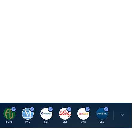
F
M
A
E
J
J
P
FCFS
MCO
AIT
LLY
JAN
JBL
PSHZF