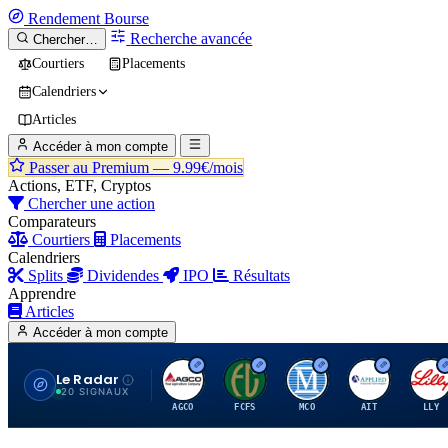
Rendement
Bourse
Recherche avancée
Chercher…
Courtiers
Placements
Calendriers
Articles
Accéder à mon compte
Passer au Premium —
9.99€/mois
Actions, ETF, Cryptos
Chercher une action
Comparateurs
Courtiers
Placements
Calendriers
Splits
Dividendes
IPO
Résultats
Apprendre
Articles
Accéder à mon compte
Le Radar
A
F
M
A
E
20 SIGNAUX
AGCO
FCFS
MCO
AIT
LLY