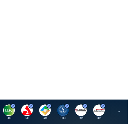
U
S
S
S
L
R
P
UDR
SO
SWX
SIGI
LNN
ROK
PSMT