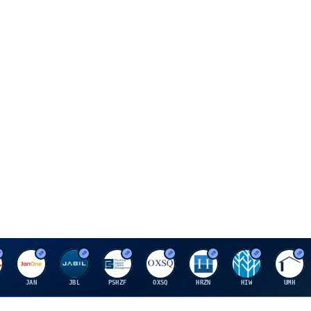
J
J
P
O
H
H
U
JAN
JBL
PSHZF
OXSQ
HRZN
HIW
UMH