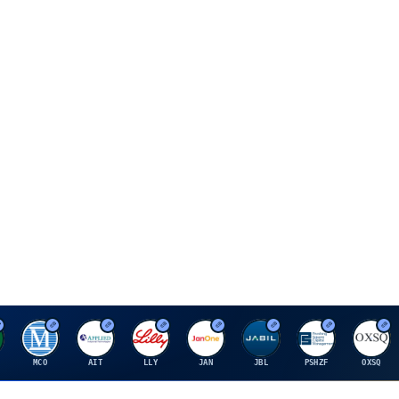
M
A
E
J
J
P
O
MCO
AIT
LLY
JAN
JBL
PSHZF
OXSQ