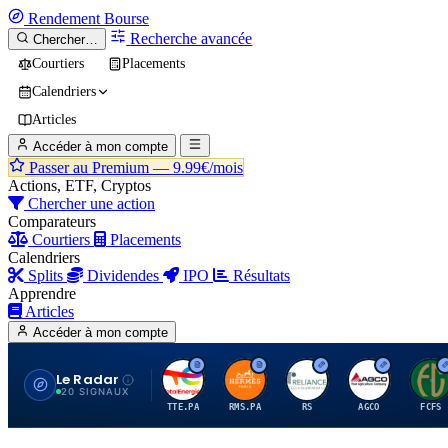
Rendement
Bourse
Recherche avancée
Chercher…
Courtiers
Placements
Calendriers
Articles
Accéder à mon compte
Passer au Premium —
9.99€/mois
Actions, ETF, Cryptos
Chercher une action
Comparateurs
Courtiers
Placements
Calendriers
Splits
Dividendes
IPO
Résultats
Apprendre
Articles
Accéder à mon compte
Le Radar
T
H
R
A
F
20 SIGNAUX
TTE.PA
RMS.PA
RS
AGCO
FCFS