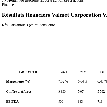
Montant de trésorerie rapporté au nombre d’actions.
Finances
Résultats financiers Valmet Corporation
V
Résultats annuels (en millions, euro)
INDICATEUR
2021
2022
2023
Valeurs en millions (euro)
Marge nette (%)
7,52 %
6,64 %
6,45 
Chiffre d'affaires
3 936
5 074
5 532
EBITDA
509
643
713