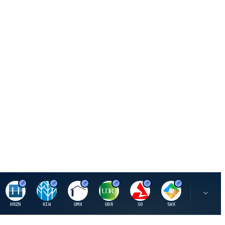
H
H
U
U
S
S
S
HRZN
HIW
UMH
UDR
SO
SWX
SIGI