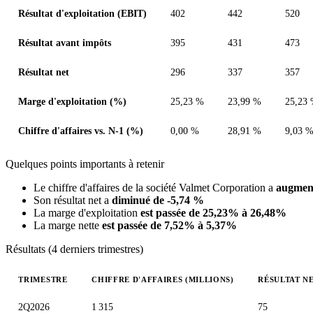
Résultat d'exploitation (EBIT)
402
442
520
Résultat avant impôts
395
431
473
Résultat net
296
337
357
Marge d'exploitation (%)
25,23 %
23,99 %
25,23
Chiffre d'affaires vs. N-1 (%)
0,00 %
28,91 %
9,03 
Quelques points importants à retenir
Le chiffre d'affaires de la société Valmet Corporation a
augmen
Son résultat net a
diminué de -5,74 %
La marge d'exploitation
est passée de 25,23% à 26,48%
La marge nette
est passée de 7,52% à 5,37%
Résultats (4 derniers trimestres)
TRIMESTRE
CHIFFRE D'AFFAIRES (MILLIONS)
RÉSULTAT NE
Valeurs trimestrielles en millions (euro)
2Q2026
1 315
75