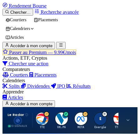
Rendement
Bourse
Recherche avancée
Chercher…
Courtiers
Placements
Calendriers
Articles
Accéder à mon compte
Passer au Premium —
9.99€/mois
Actions, ETF, Cryptos
Chercher une action
Comparateurs
Courtiers
Placements
Calendriers
Splits
Dividendes
IPO
Résultats
Apprendre
Articles
Accéder à mon compte
Le Radar
T
V
M
E
T
20 SIGNAUX
TTE
VK.PA
META
Energie
TTE.PA
RMS