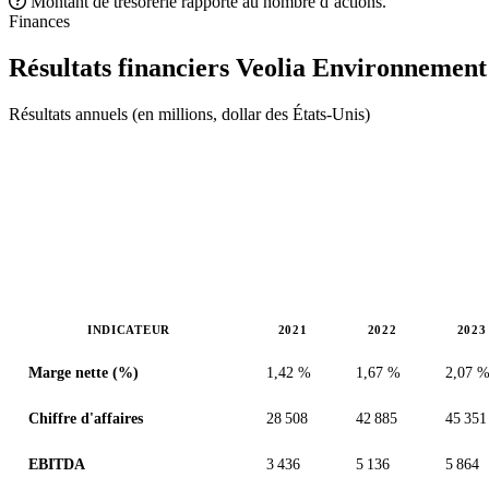
Montant de trésorerie rapporté au nombre d’actions.
Finances
Résultats financiers Veolia Environnemen
Résultats annuels (en millions, dollar des États-Unis)
INDICATEUR
2021
2022
2023
Valeurs en millions (dollar des États-Unis)
Marge nette (%)
1,42 %
1,67 %
2,07 
Chiffre d'affaires
28 508
42 885
45 351
EBITDA
3 436
5 136
5 864