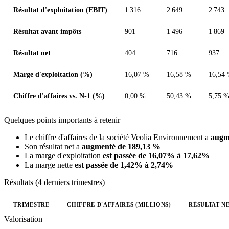
Résultat d'exploitation (EBIT)
1 316
2 649
2 743
Résultat avant impôts
901
1 496
1 869
Résultat net
404
716
937
Marge d'exploitation (%)
16,07 %
16,58 %
16,54
Chiffre d'affaires vs. N-1 (%)
0,00 %
50,43 %
5,75 
Quelques points importants à retenir
Le chiffre d'affaires de la société Veolia Environnement a
augm
Son résultat net a
augmenté de 189,13 %
La marge d'exploitation
est passée de 16,07% à 17,62%
La marge nette
est passée de 1,42% à 2,74%
Résultats (4 derniers trimestres)
TRIMESTRE
CHIFFRE D'AFFAIRES (MILLIONS)
RÉSULTAT NE
Valeurs trimestrielles en millions (dollar des États-Unis)
Valorisation