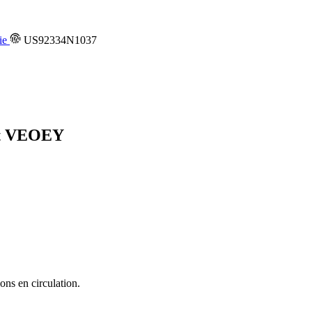
ie
US92334N1037
t
VEOEY
ons en circulation.