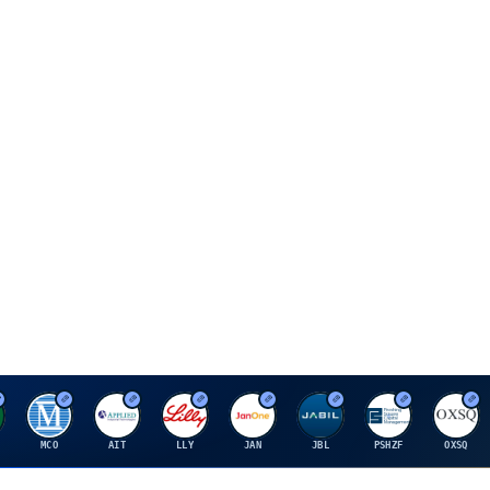
M
A
E
J
J
P
O
MCO
AIT
LLY
JAN
JBL
PSHZF
OXSQ