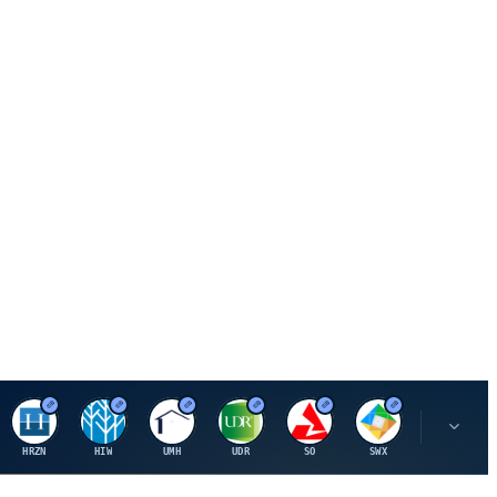
H
H
U
U
S
S
S
HRZN
HIW
UMH
UDR
SO
SWX
SIGI