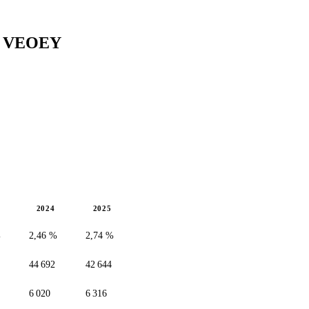
t
VEOEY
2024
2025
%
2,46 %
2,74 %
44 692
42 644
6 020
6 316