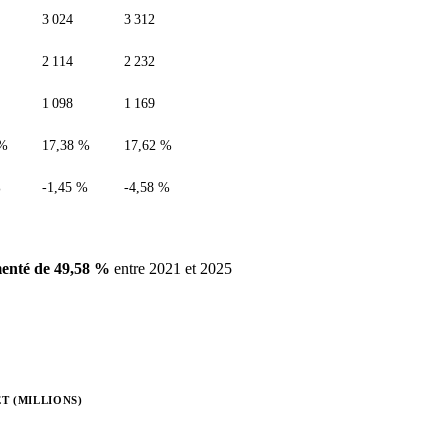
3 024
3 312
2 114
2 232
1 098
1 169
 %
17,38 %
17,62 %
%
-1,45 %
-4,58 %
enté de 49,58 %
entre 2021 et 2025
T (MILLIONS)