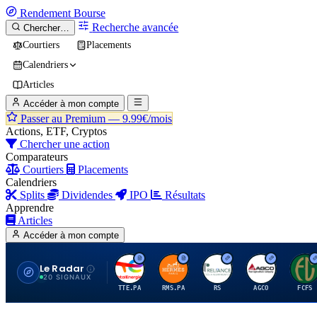
Rendement
Bourse
Recherche avancée
Chercher…
Courtiers
Placements
Calendriers
Articles
Accéder à mon compte
Passer au Premium —
9.99€/mois
Actions, ETF, Cryptos
Chercher une action
Comparateurs
Courtiers
Placements
Calendriers
Splits
Dividendes
IPO
Résultats
Apprendre
Articles
Accéder à mon compte
Le Radar
T
H
R
A
F
20 SIGNAUX
TTE.PA
RMS.PA
RS
AGCO
FCFS