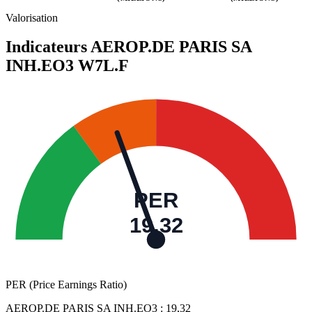
Valeurs trimestrielles en millions (euro)
Valorisation
Indicateurs AEROP.DE PARIS SA
INH.EO3
W7L.F
PER
19,32
PER (Price Earnings Ratio)
AEROP.DE PARIS SA INH.EO3 :
19,32