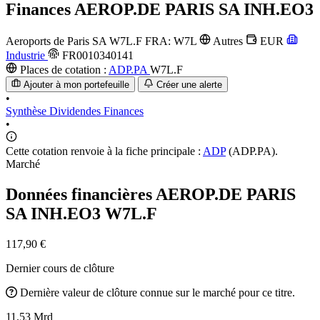
Finances
AEROP.DE PARIS SA INH.EO3
Aeroports de Paris SA
W7L.F
FRA: W7L
Autres
EUR
Industrie
FR0010340141
Places de cotation :
ADP.PA
W7L.F
Ajouter à mon portefeuille
Créer une alerte
•
Synthèse
Dividendes
Finances
•
Cette cotation renvoie à la fiche principale :
ADP
(ADP.PA).
Marché
Données financières AEROP.DE PARIS
SA INH.EO3
W7L.F
117,90 €
Dernier cours de clôture
Dernière valeur de clôture connue sur le marché pour ce titre.
11.53 Mrd