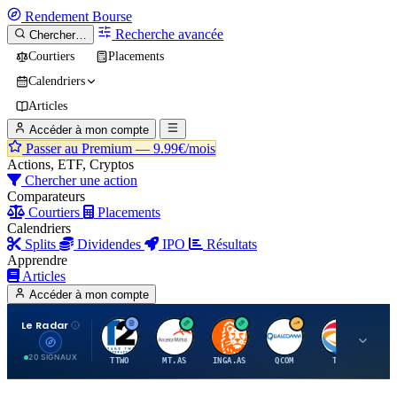
Rendement
Bourse
Recherche avancée
Chercher…
Courtiers
Placements
Calendriers
Articles
Accéder à mon compte
Passer au Premium —
9.99€/mois
Actions, ETF, Cryptos
Chercher une action
Comparateurs
Courtiers
Placements
Calendriers
Splits
Dividendes
IPO
Résultats
Apprendre
Articles
Accéder à mon compte
Le Radar
T
A
I
Q
T
20 SIGNAUX
TTWO
MT.AS
INGA.AS
QCOM
TTE
VK.