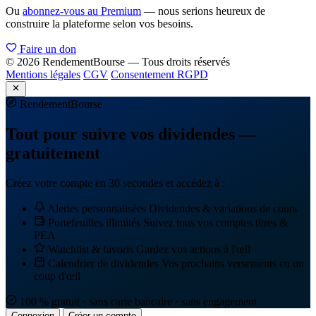
Ou
abonnez-vous au Premium
— nous serions heureux de
construire la plateforme selon vos besoins.
Faire un don
© 2026 RendementBourse — Tous droits réservés
Mentions légales
CGV
Consentement RGPD
Rendement
Bourse
Tout pour suivre vos dividendes —
gratuitement
Créez votre compte en 30 secondes et accédez à :
Alertes personnalisées
Dividendes & variations de cours
Portefeuilles illimités
Suivez tous vos comptes titres &
PEA
Watchlist & favoris
Gardez vos actions à l'œil
Calendrier de dividendes
Vos prochains versements en un
coup d'œil
100 % gratuit · sans carte bancaire · sans engagement
Connexion
Créer un compte