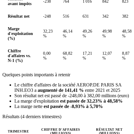
-238
764
1 016
842
823
avant impôts
Résultat net
-248
516
631
342
382
Marge
32,23
46,14
49,26
49,98
48,58
d'exploitation
%
%
%
%
%
(%)
Chiffre
0,00
68,82
17,21
12,07
8,87
d'affaires vs.
%
%
%
%
%
N-1 (%)
Quelques points importants à retenir
Le chiffre d'affaires de la société AEROP.DE PARIS SA
INH.EO3 a
augmenté de 141,41 %
entre 2021 et 2025
Son résultat net est passé de -248,00 à 382,00 millions (euro)
La marge d'exploitation
est passée de 32,23% à 48,58%
La marge nette
est passée de -8,93% à 5,70%
Résultats (4 derniers trimestres)
CHIFFRE D'AFFAIRES
RÉSULTAT NET
TRIMESTRE
(MILLIONS)
(MILLIONS)