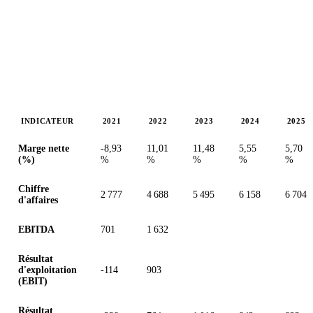
INDICATEUR
2021
2022
2023
2024
2025
Valeurs en millions (euro)
Marge nette
-8,93
11,01
11,48
5,55
5,70
(%)
%
%
%
%
%
Chiffre
2 777
4 688
5 495
6 158
6 704
d'affaires
EBITDA
701
1 632
Résultat
d'exploitation
-114
903
(EBIT)
Résultat