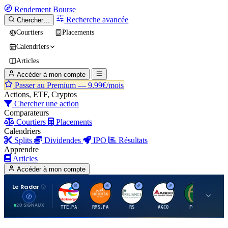
Rendement
Bourse
Recherche avancée
Chercher…
Courtiers
Placements
Calendriers
Articles
Accéder à mon compte
Passer au Premium —
9.99€/mois
Actions, ETF, Cryptos
Chercher une action
Comparateurs
Courtiers
Placements
Calendriers
Splits
Dividendes
IPO
Résultats
Apprendre
Articles
Accéder à mon compte
Le Radar
T
H
R
A
F
20 SIGNAUX
TTE.PA
RMS.PA
RS
AGCO
FCFS
MC