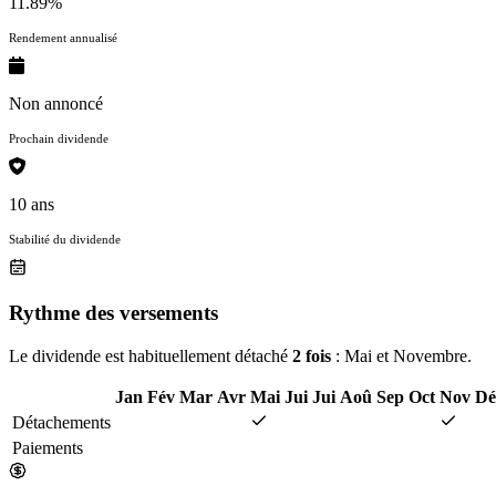
11.89%
Rendement annualisé
Non annoncé
Prochain dividende
10 ans
Stabilité du dividende
Rythme des versements
Le dividende est habituellement détaché
2 fois
: Mai et Novembre.
Jan
Fév
Mar
Avr
Mai
Jui
Jui
Aoû
Sep
Oct
Nov
Dé
Détachements
Paiements