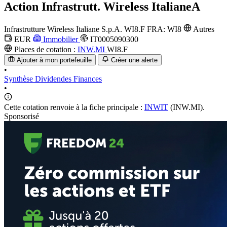
Action
Infrastrutt. Wireless ItalianeA
Infrastrutture Wireless Italiane S.p.A.
WI8.F
FRA: WI8
Autres
EUR
Immobilier
IT0005090300
Places de cotation :
INW.MI
WI8.F
Ajouter à mon portefeuille
Créer une alerte
•
Synthèse
Dividendes
Finances
•
Cette cotation renvoie à la fiche principale :
INWIT
(INW.MI).
Sponsorisé